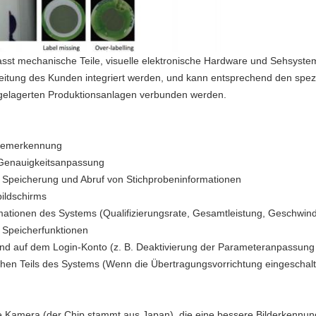
t mechanische Teile, visuelle elektronische Hardware und Sehsystems
eitung des Kunden integriert werden, und kann entsprechend den spez
gelagerten Produktionsanlagen verbunden werden.
stemerkennung
Genauigkeitsanpassung
 Speicherung und Abruf von Stichprobeninformationen
ildschirms
mationen des Systems (Qualifizierungsrate, Gesamtleistung, Geschwind
 Speicherfunktionen
nd auf dem Login-Konto (z. B. Deaktivierung der Parameteranpassung 
hen Teils des Systems (Wenn die Übertragungsvorrichtung eingeschaltet 
Kamera (der Chip stammt aus Japan), die eine bessere Bilderkennung