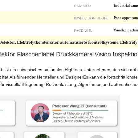
CAMERA:
Industrial cam
INSPECTION SCOPE:
Poor appearanc
PACKAGE:
Wooden packi
Detektor
Elektrolytkondensator automatisierte Kontrollsysteme
Elektroly
,
,
tektor Flaschenlabel Druckkamera Vision Inspekt
td. ist ein chinesisches nationales Hightech-Unternehmen, das sich au
rt hat.Als führender Hersteller und DesignerEs kann die fortschrittlichs
r visuelle Bildgebung, Rechenleistung, Algorithmus,und automatische