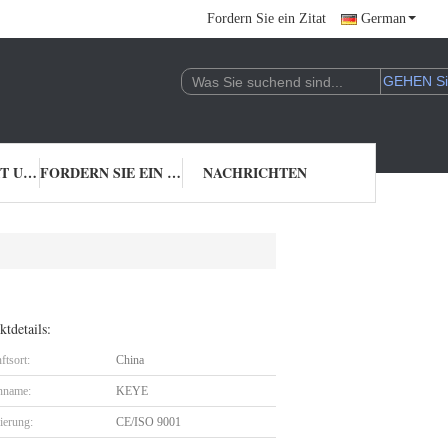
Fordern Sie ein Zitat
German
TRETEN SIE MIT UNS IN VERBINDUNG
FORDERN SIE EIN ZITAT
NACHRICHTEN
tdetails:
ftsort:
China
nname:
KEYE
zierung:
CE/ISO 9001