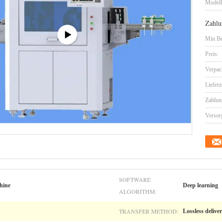
Model
Zahlu
Min Be
Preis:
Verpac
Lieferz
Zahlun
Versor
SOFTWARE
hine
Deep learning
ALGORITHM:
TRANSFER METHOD:
Lossless delive