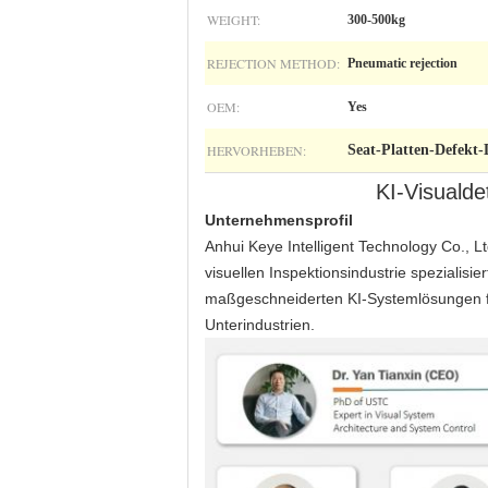
WEIGHT:
300-500kg
REJECTION METHOD:
Pneumatic rejection
OEM:
Yes
HERVORHEBEN:
Seat-Platten-Defekt-
KI-Visualde
Unternehmensprofil
Anhui Keye Intelligent Technology Co., L
visuellen Inspektionsindustrie spezialisie
maßgeschneiderten KI-Systemlösungen fü
Unterindustrien.