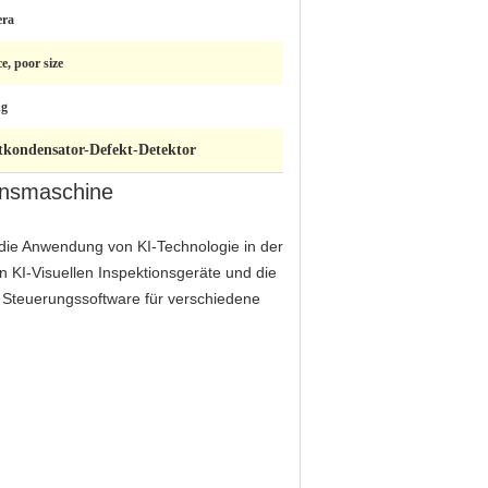
era
e, poor size
ng
tkondensator-Defekt-Detektor
ionsmaschine
f die Anwendung von KI-Technologie in der
ten KI-Visuellen Inspektionsgeräte und die
 Steuerungssoftware für verschiedene