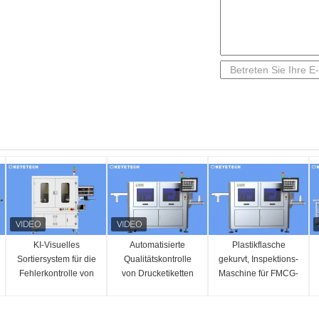
KI-Visuelles
Automatisierte
Plastikflasche
Sortiersystem für die
Qualitätskontrolle
gekurvt, Inspektions-
Fehlerkontrolle von
von Drucketiketten
Maschine für FMCG-
Barcode-Etiketten
Verpackungen
Pakete druckend