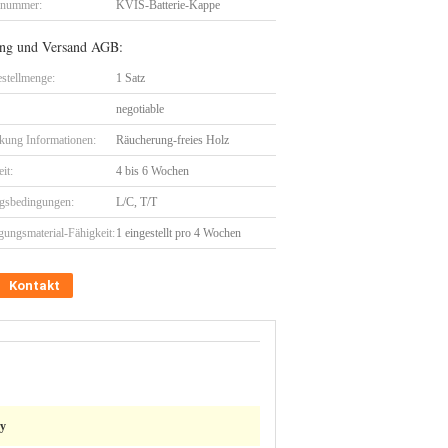
lnummer:
KVIS-Batterie-Kappe
ng und Versand AGB:
stellmenge:
1 Satz
negotiable
kung Informationen:
Räucherung-freies Holz
eit:
4 bis 6 Wochen
gsbedingungen:
L/C, T/T
gungsmaterial-Fähigkeit:
1 eingestellt pro 4 Wochen
Kontakt
ry