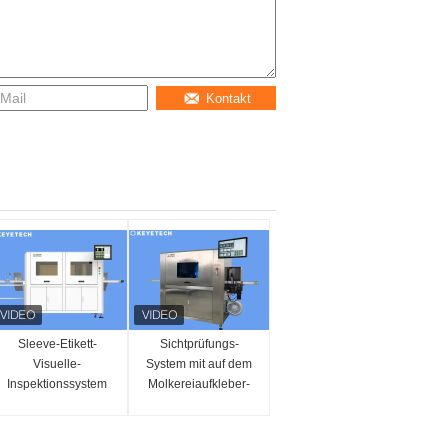
Kontakt
Sleeve-Etikett-
Sichtprüfungs-
Visuelle-
System mit auf dem
Inspektionssystem
Molkereiaufkleber-
für Lebensmittel- und
Verschiebung und
Getränke-Vision-
Verpacken
Anwendungen