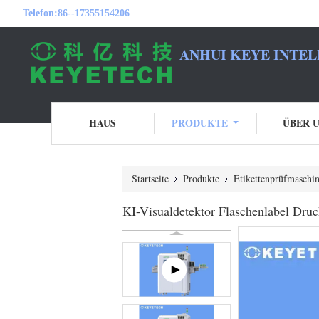
Telefon:
86--17355154206
ANHUI KEYE INTEL
HAUS
PRODUKTE
ÜBER 
Startseite
Produkte
Etikettenprüfmaschi
KI-Visualdetektor Flaschenlabel Dru