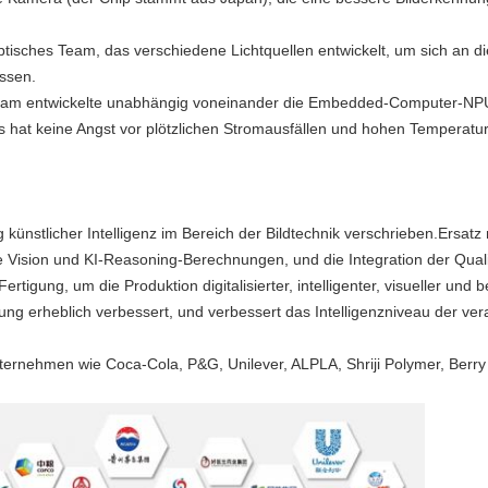
 optisches Team, das verschiedene Lichtquellen entwickelt, um sich an 
ssen.
am entwickelte unabhängig voneinander die Embedded-Computer-NPU-C
s hat keine Angst vor plötzlichen Stromausfällen und hohen Temperatu
ünstlicher Intelligenz im Bereich der Bildtechnik verschrieben.Ersat
 Vision und KI-Reasoning-Berechnungen, und die Integration der Quali
n Fertigung, um die Produktion digitalisierter, intelligenter, visueller un
ung erheblich verbessert, und verbessert das Intelligenzniveau der ver
ternehmen wie Coca-Cola, P&G, Unilever, ALPLA, Shriji Polymer, Berr