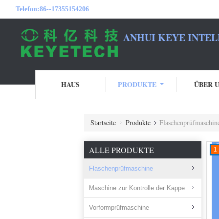
Telefon:
86--17355154206
ANHUI KEYE INTEL
HAUS
PRODUKTE
ÜBER 
Startseite
Produkte
Flaschenprüfmaschin
ALLE PRODUKTE
1
Flaschenprüfmaschine
Maschine zur Kontrolle der Kappe
Vorformprüfmaschine