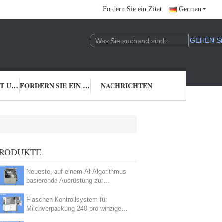
Fordern Sie ein Zitat
German
TRETEN SIE MIT UNS IN VERBINDUNG
FORDERN SIE EIN ZITAT
NACHRICHTEN
RODUKTE
Neueste, auf einem Al-Algorithmus
basierende Ausrüstung zur
Erkennung von
Braunflaschendefekten
Flaschen-Kontrollsystem für
Milchverpackung 240 pro winziges
Soem nehmen an