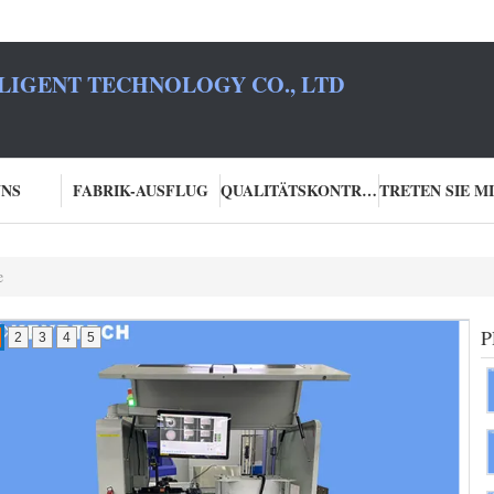
LIGENT TECHNOLOGY CO., LTD
UNS
FABRIK-AUSFLUG
QUALITÄTSKONTROLLE
e
P
2
3
4
5