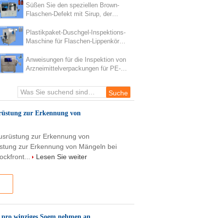
Süßen Sie den speziellen Brown-
Flaschen-Defekt mit Sirup, der
Ausrüstung für 1-jährige Garantie
ermittelt
Plastikpaket-Duschgel-Inspektions-
Maschine für Flaschen-Lippenkörper
und -unterseite
Anweisungen für die Inspektion von
Arzneimittelverpackungen für PE-
Flaschen
srüstung zur Erkennung von
Ausrüstung zur Erkennung von
stung zur Erkennung von Mängeln bei
ockfront...
Lesen Sie weiter
0 pro winziges Soem nehmen an