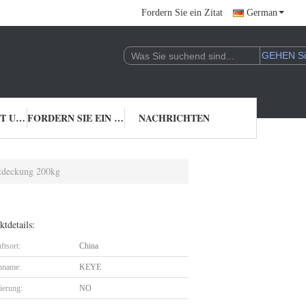
Fordern Sie ein Zitat
German
TRETEN SIE MIT UNS IN VERBINDUNG
FORDERN SIE EIN ZITAT
NACHRICHTEN
ntdeckung 200kg
tdetails:
ftsort:
China
nname:
KEYE
zierung:
NO