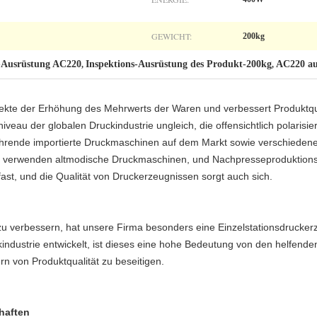
GEWICHT:
200kg
-Ausrüstung AC220
Inspektions-Ausrüstung des Produkt-200kg
AC220 au
,
,
fekte der Erhöhung des Mehrwerts der Waren und verbessert Produktqu
iveau der globalen Druckindustrie ungleich, die offensichtlich polarisier
führende importierte Druckmaschinen auf dem Markt sowie verschiedene
n verwenden altmodische Druckmaschinen, und Nachpresseproduktionsa
fast, und die Qualität von Druckerzeugnissen sorgt auch sich.
zu verbessern, hat unsere Firma besonders eine Einzelstationsdrucke
kindustrie entwickelt, ist dieses eine hohe Bedeutung von den helfen
n von Produktqualität zu beseitigen.
haften