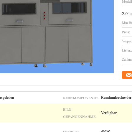
Model
Zahlu
Min Be
Preis:
Verpac
Lieferz
Zahlun
KERNKOMPONENTE:
nspektion
Rundumleuchte der 
BILD-
Verfügbar
GEFANGENNAHME:
ENERGIE:
400W