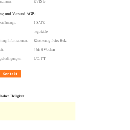
lnummer:
KVIS-B
ng und Versand AGB:
stellmenge:
1 SATZ
negotiable
kung Informationen:
Räucherung-freies Holz
eit:
4 bis 6 Wochen
gsbedingungen:
L/C, T/T
Kontakt
hohen Helligkeit