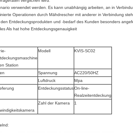
erageräten verglichen wird.
zenario verwendet werden. Es kann unabhängig arbeiten, an in Verbin
dinierte Operationen durch Mähdrescher mit anderer in Verbindung ste
zu den Entdeckungsprodukten und -bedarf des Kunden besonders angefe
 des Als hat hohe Entdeckungsgenauigkeit
rie-
Modell
KVIS-SC02
ntdeckungsmaschine
en Station
nen
Spannung
AC220/50HZ
Luftdruck
Mpa
ieferung
Entdeckungsstatus
On-line-
Realzeitentdeckung
Zahl der Kamera
1
windigkeitskamera
elnd: