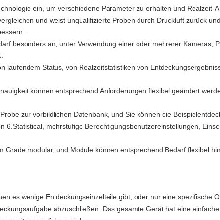
technologie ein, um verschiedene Parameter zu erhalten und Realzeit-
ergleichen und weist unqualifizierte Proben durch Druckluft zurück und 
bessern.
darf besonders an, unter Verwendung einer oder mehrerer Kameras, Pro
k.
von laufendem Status, von Realzeitstatistiken von Entdeckungsergebnis
nauigkeit können entsprechend Anforderungen flexibel geändert werden
 Probe zur vorbildlichen Datenbank, und Sie können die Beispielentdec
n 6.Statistical, mehrstufige Berechtigungsbenutzereinstellungen, Eins
em Grade modular, und Module können entsprechend Bedarf flexibel hi
nen es wenige Entdeckungseinzelteile gibt, oder nur eine spezifische Ob
tdeckungsaufgabe abzuschließen. Das gesamte Gerät hat eine einfache u