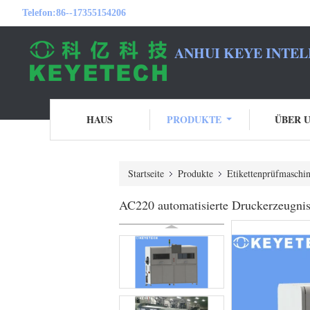
Telefon:
86--17355154206
ANHUI KEYE INTEL
HAUS
PRODUKTE
ÜBER 
Startseite
Produkte
Etikettenprüfmaschi
AC220 automatisierte Druckerzeugni