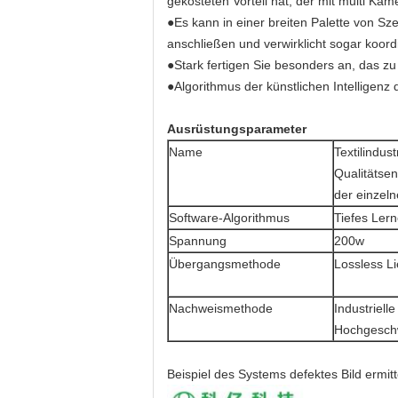
gekosteten Vorteil hat, der mit multi Kam
●Es kann in einer breiten Palette von S
anschließen und verwirklicht sogar koor
●Stark fertigen Sie besonders an, das 
●Algorithmus der künstlichen Intelligenz
Ausrüstungsparameter
Name
Textilindust
Qualitätse
der einzeln
Software-Algorithmus
Tiefes Ler
Spannung
200w
Übergangsmethode
Lossless L
Nachweismethode
Industrielle
Hochgesch
Beispiel des Systems defektes Bild ermitt