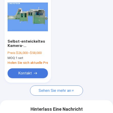
Selbst-entwickeltes
Kamera-
Sichtprüfungs-
Preis:
$26,000~$58,000
System mit Ai-
MOQ:
1 set
Algorithmus
Holen Sie sich aktuelle Preis
Kontakt
Sehen Sie mehr an
Hinterlass Eine Nachricht