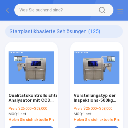
Starrplastikbasierte Sehlösungen
(125)
Qualitätskontrollsichtqualitäts-
Vorstellungstyp der
Analysator mit CCD-
Inspektions-500kg
Industrie-Kamera
mit Selbst
Preis:
$26,000~$58,000
Preis:
$26,000~$58,000
entwickelter Kamera
MOQ:
1 set
MOQ:
1 set
für industriellen
Gebrauch
Holen Sie sich aktuelle Preis
Holen Sie sich aktuelle Preis