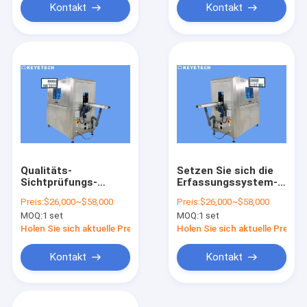
Kontakt
Kontakt
Qualitäts-
Setzen Sie sich die
Sichtprüfungs-
Erfassungssystem-
System der hohen
Sichtprüfungs-
Preis:
$26,000~$58,000
Preis:
$26,000~$58,000
Qualität mit HD-
Maschine ab, die
MOQ:
1 set
MOQ:
1 set
Bildschirm
durch AI-Algorithmus
angetrieben wird
Holen Sie sich aktuelle Preis
Holen Sie sich aktuelle Preis
Kontakt
Kontakt