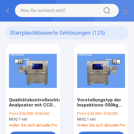
Starrplastikbasierte Sehlösungen
(125)
Qualitätskontrollsichtqualitäts-
Vorstellungstyp der
Analysator mit CCD-
Inspektions-500kg
Industrie-Kamera
mit Selbst
Preis:
$26,000~$58,000
Preis:
$26,000~$58,000
entwickelter Kamera
MOQ:
1 set
MOQ:
1 set
für industriellen
Gebrauch
Holen Sie sich aktuelle Preis
Holen Sie sich aktuelle Preis