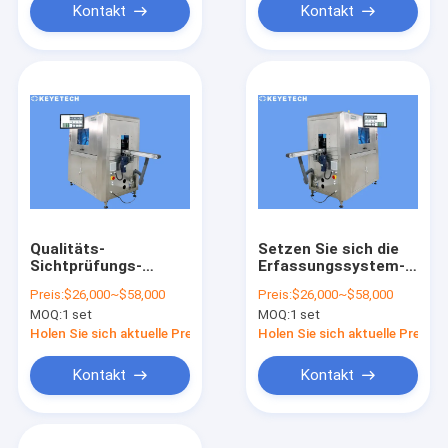
Kontakt
Kontakt
Qualitäts-
Setzen Sie sich die
Sichtprüfungs-
Erfassungssystem-
System der hohen
Sichtprüfungs-
Preis:
$26,000~$58,000
Preis:
$26,000~$58,000
Qualität mit HD-
Maschine ab, die
MOQ:
1 set
MOQ:
1 set
Bildschirm
durch AI-Algorithmus
angetrieben wird
Holen Sie sich aktuelle Preis
Holen Sie sich aktuelle Preis
Kontakt
Kontakt