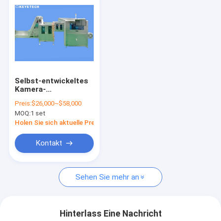
Selbst-entwickeltes
Kamera-
Sichtprüfungs-
Preis:
$26,000~$58,000
System mit Ai-
MOQ:
1 set
Algorithmus
Holen Sie sich aktuelle Preis
Kontakt
Sehen Sie mehr an
Hinterlass Eine Nachricht