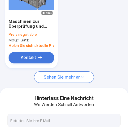
Fabrik-Ausflug
Qualitätskontrolle
Maschinen zur
Überprüfung und
Treten Sie mit uns in Verbindung
Sortierung von
Preis:
negotiable
Oberdichtungen,
MOQ:
1 Satz
Karosserie,
Nachrichten
Spritzgate für PET-
Holen Sie sich aktuelle Preis
Vorformen
Fordern Sie ein Zitat
Kontakt
Sehen Sie mehr an
Flaschenprüfmaschine
Maschine zur Kontrolle der Kappe
Hinterlass Eine Nachricht
Wir Werden Schnell Antworten
Vorformprüfmaschine
IML-Inspektionsmaschine