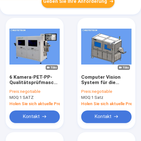
Geben Sie Ihre Anforderung
6 Kamera-PET-PP-
Computer Vision
Qualitätsprüfmaschine
System für die
mit Cloud-
Vorformzuführungsorient
Preis:
negotiable
Preis:
negotiable
Plattformunterstützung
und Fehlererkennung
MOQ:
1 SATZ
MOQ:
1 Satz
Holen Sie sich aktuelle Preis
Holen Sie sich aktuelle Preis
Kontakt
Kontakt