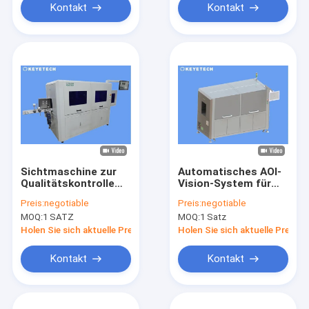
Kontakt
Kontakt
Sichtmaschine zur
Automatisches AOI-
Qualitätskontrolle
Vision-System für
für PET-Vorformen
PET-Vorformprüfung
Preis:
negotiable
Preis:
negotiable
und -Sortierung
MOQ:
1 SATZ
MOQ:
1 Satz
Holen Sie sich aktuelle Preis
Holen Sie sich aktuelle Preis
Kontakt
Kontakt