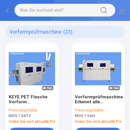
Vorformprüfmaschine
(23)
KEYE PET Flasche
Vorformprüfmaschine
Vorform
Erkennt alle
Automatische Vision
Oberflächenfehler
Preis:
negotiable
Preis:
negotiable
Sortiermaschine für
mit Handling System
MOQ:
1 SATZ
MOQ:
1 Satz
die
Qualitätssicherung
Holen Sie sich aktuelle Preis
Holen Sie sich aktuelle Preis