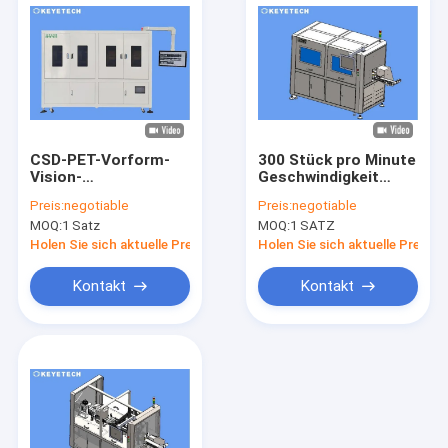
CSD-PET-Vorform-
300 Stück pro Minute
Vision-
Geschwindigkeit
Inspektionssystem
Wasserflasche
Preis:
negotiable
Preis:
negotiable
Optikkamera-
Vorform Vision
MOQ:
1 Satz
MOQ:
1 SATZ
Prüfmaschine
Inspection System
Holen Sie sich aktuelle Preis
Holen Sie sich aktuelle Preis
Kontakt
Kontakt
Haus
Produkte
Über uns