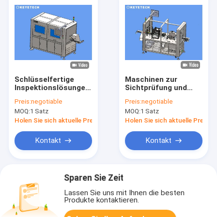
Schlüsselfertige
Maschinen zur
Inspektionslösungen
Sichtprüfung und
für PET-Preforms mit
Sortierung von PET-
Preis:
negotiable
Preis:
negotiable
Offline-
Vorformlingen mit
MOQ:
1 Satz
MOQ:
1 Satz
Zuführvorrichtung
geringer Kapazität
Holen Sie sich aktuelle Preis
Holen Sie sich aktuelle Preis
Kontakt
Kontakt
Sparen Sie Zeit
Lassen Sie uns mit Ihnen die besten
Produkte kontaktieren.