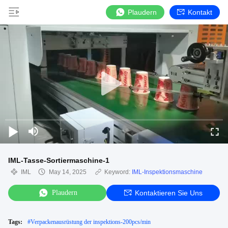
Plaudern
Kontakt
IML-Tasse-Sortiermaschine-1
IML
May 14, 2025
Keyword:
IML-Inspektionsmaschine
Plaudern
Kontaktieren Sie Uns
Tags:
#
Verpackenausrüstung der inspektions-200pcs/min