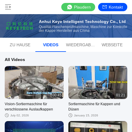
Plaudern
Kontakt
Anhui Keye Intelligent Technology Co., Ltd
Qualität Flaschenprüfmaschine, Maschine zur Kontrolle
der Kappe Hersteller aus China
ZU HAUSE
VIDEOS
WIEDERGABELISTE
WEBSEITE
All Videos
00:45
01:21
Vision-Sortiermaschine für
Sortiermaschine für Kappen und
verschlossene Auslaufkappen
Düsen
July 02, 2026
January 15, 2026