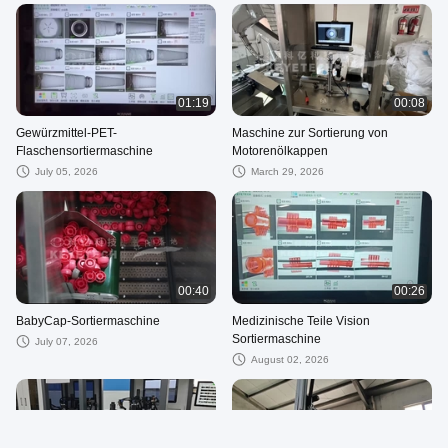
01:19
00:08
Gewürzmittel-PET-
Maschine zur Sortierung von
Flaschensortiermaschine
Motorenölkappen
July 05, 2026
March 29, 2026
00:40
00:26
BabyCap-Sortiermaschine
Medizinische Teile Vision
Sortiermaschine
July 07, 2026
August 02, 2026