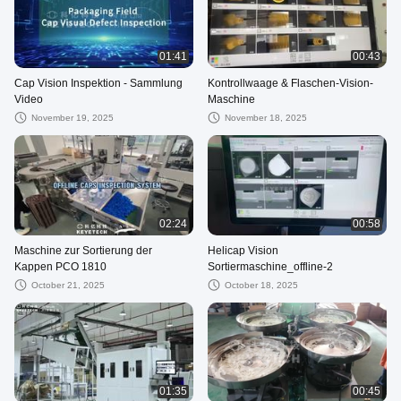
01:41
00:43
Cap Vision Inspektion - Sammlung
Kontrollwaage & Flaschen-Vision-
Video
Maschine
November 19, 2025
November 18, 2025
02:24
00:58
Maschine zur Sortierung der
Helicap Vision
Kappen PCO 1810
Sortiermaschine_offline-2
October 21, 2025
October 18, 2025
01:35
00:45