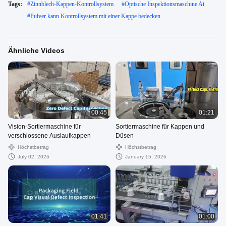
Tags:
#
Zinnblech-Kappen-Kontrollsystem
#
Optische Inspektionsmaschine Ai
#
Pulver kann Kontrollsystem mit einer Kappe bedecken
Ähnliche Videos
00:45
01:21
Vision-Sortiermaschine für
Sortiermaschine für Kappen und
verschlossene Auslaufkappen
Düsen
Höchstbetrag
Höchstbetrag
July 02, 2026
January 15, 2026
01:41
01:00