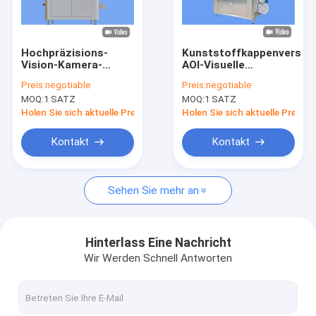
Fabrik-Ausflug
Qualitätskontrolle
Hochpräzisions-
Kunststoffkappenversch
Vision-Kamera-
AOI-Visuelle
Treten Sie mit uns in Verbindung
Inspektionssystem
Inspektionsmaschine
Preis:
negotiable
Preis:
negotiable
für Plastikdeckel von
für die Lebensmittel-
MOQ:
1 SATZ
MOQ:
1 SATZ
Zentralbanken
und
Nachrichten
Getränkeindustrie
Holen Sie sich aktuelle Preis
Holen Sie sich aktuelle Preis
Fordern Sie ein Zitat
Kontakt
Kontakt
Sehen Sie mehr an
Flaschenprüfmaschine
Maschine zur Kontrolle der Kappe
Hinterlass Eine Nachricht
Wir Werden Schnell Antworten
Vorformprüfmaschine
IML-Inspektionsmaschine