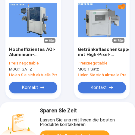
Hocheffizientes AOI-
Getränkeflaschenkappen
Aluminium-
mit High-Pixel-
Weinkappen-
Industriekamera
Preis:
negotiable
Preis:
negotiable
Plastikteileinspektionssystem
MOQ:
1 SATZ
MOQ:
1 Satz
Holen Sie sich aktuelle Preis
Holen Sie sich aktuelle Preis
Kontakt
Kontakt
Sparen Sie Zeit
Lassen Sie uns mit Ihnen die besten
Produkte kontaktieren.