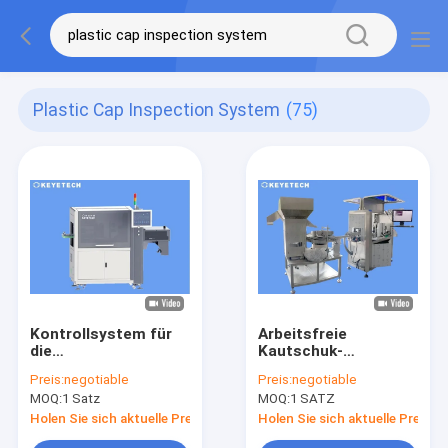
Plastic Cap Inspection System
(75)
Kontrollsystem für
Arbeitsfreie
die
Kautschuk-
Qualitätskontrolle
Kunststoff-Kappen-
Preis:
negotiable
Preis:
negotiable
von Plastikkappen
Inspektionsmaschine
MOQ:
1 Satz
MOQ:
1 SATZ
und von
mit KI-Vision-System
Schließungen
Holen Sie sich aktuelle Preis
Holen Sie sich aktuelle Preis