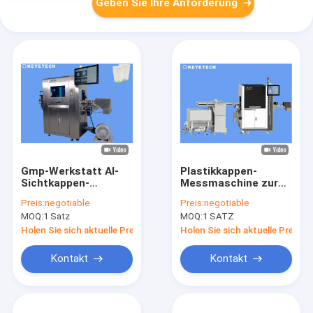
Geben Sie Ihre Anforderung
Gmp-Werkstatt AI-
Plastikkappen-
Sichtkappen-
Messmaschine zur
Kontrollsystem für
Erkennung von
Preis:
negotiable
Preis:
negotiable
Wegwerfpapierschale
Defekten mit Vision
MOQ:
1 Satz
MOQ:
1 SATZ
CCD-Kameras
Holen Sie sich aktuelle Preis
Holen Sie sich aktuelle Preis
Kontakt
Kontakt