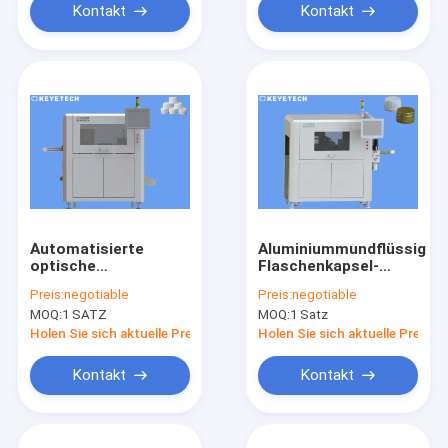
Kontakt
Kontakt
Automatisierte
Aluminiummundflüssigkei
optische
Flaschenkapsel-
Inspektions-
Kontrollsystem-hohe
Preis:
negotiable
Preis:
negotiable
Maschine für
Präzision
MOQ:
1 SATZ
MOQ:
1 Satz
Plastikkappen-
Schließungen
Holen Sie sich aktuelle Preis
Holen Sie sich aktuelle Preis
Kontakt
Kontakt