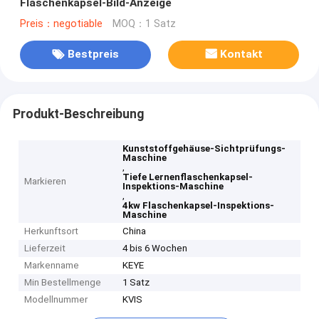
Flaschenkapsel-Bild-Anzeige
Preis：negotiable
MOQ：1 Satz
Bestpreis
Kontakt
Produkt-Beschreibung
Kunststoffgehäuse-Sichtprüfungs-
Maschine
,
Tiefe Lernenflaschenkapsel-
Markieren
Inspektions-Maschine
,
4kw Flaschenkapsel-Inspektions-
Maschine
Herkunftsort
China
Lieferzeit
4 bis 6 Wochen
Markenname
KEYE
Min Bestellmenge
1 Satz
Modellnummer
KVIS