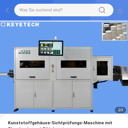
2
/
3
Kunststoffgehäuse-Sichtprüfungs-Maschine mit