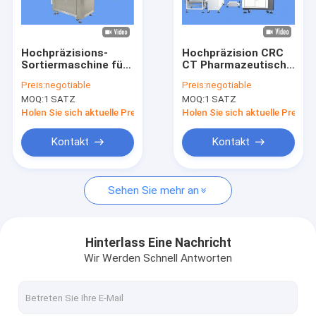
Fabrik-Ausflug
Qualitätskontrolle
Hochpräzisions-
Hochpräzision CRC
Sortiermaschine für
CT Pharmazeutische
Treten Sie mit uns in Verbindung
automatische
Kappe Online visuelle
Preis:
negotiable
Preis:
negotiable
Sichtprüfung von
Inspektionsmaschine
MOQ:
1 SATZ
MOQ:
1 SATZ
Kurzhalstüllen
Nachrichten
Holen Sie sich aktuelle Preis
Holen Sie sich aktuelle Preis
Fordern Sie ein Zitat
Kontakt
Kontakt
Sehen Sie mehr an
Flaschenprüfmaschine
Maschine zur Kontrolle der Kappe
Hinterlass Eine Nachricht
Wir Werden Schnell Antworten
Vorformprüfmaschine
IML-Inspektionsmaschine