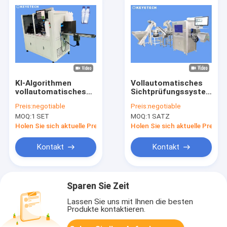
KI-Algorithmen
Vollautomatisches
vollautomatisches
Sichtprüfungssystem
Sehkontrollsystem
für den Verschluss
Preis:
negotiable
Preis:
negotiable
300 - 500 kg
von
MOQ:
1 SET
MOQ:
1 SATZ
Augentropfenflaschenka
Holen Sie sich aktuelle Preis
Holen Sie sich aktuelle Preis
Kontakt
Kontakt
Sparen Sie Zeit
Lassen Sie uns mit Ihnen die besten
Produkte kontaktieren.