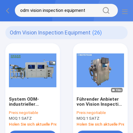
Odm Vision Inspection Equipment
(26)
System ODM-
Führender Anbieter
industrieller
von Vision Inspection
Bildverarbeitung für
Machines für die
Preis:
negotiable
Preis:
negotiable
automatischen
FMCG-
MOQ:
1 SATZ
MOQ:
1 SATZ
Inspektions-
Verbraucherbranche
Ausrüstungs-
Holen Sie sich aktuelle Preis
Holen Sie sich aktuelle Preis
Elektrolytkondensator