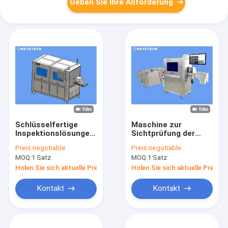
Geben Sie Ihre Anforderung
Schlüsselfertige
Maschine zur
Inspektionslösungen
Sichtprüfung der
für PET-Preforms mit
Kuppelwasserkappe
Preis:
negotiable
Preis:
negotiable
Offline-
mit Online-
MOQ:
1 Satz
MOQ:
1 Satz
Zuführvorrichtung
Abstoßungssystem
Holen Sie sich aktuelle Preis
Holen Sie sich aktuelle Preis
Kontakt
Kontakt