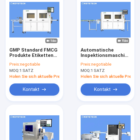
GMP Standard FMCG
Automatische
Produkte Etiketten
Inspektionsmaschine
Problem Defekt
für
Preis:
negotiable
Preis:
negotiable
Vision Inspektion
Zellstoffformdecken
MOQ:
1 SATZ
MOQ:
1 SATZ
Maschine
HMI-
Funktionsunterstützung
Holen Sie sich aktuelle Preis
Holen Sie sich aktuelle Preis
Kontakt
Kontakt
Haus
Produkte
Über uns