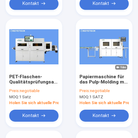
Kontakt
Kontakt
PET-Flaschen-
Papiermaschine für
Qualitätsprüfungsausrüstung
das Pulp-Molding mit
Inline-Kamera-
KI-Deep-Learning-
Preis:
negotiable
Preis:
negotiable
Erkennungssystem
Algorithmus
MOQ:
1 Satz
MOQ:
1 SATZ
Holen Sie sich aktuelle Preis
Holen Sie sich aktuelle Preis
Kontakt
Kontakt