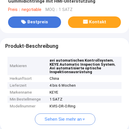
Gummidichtringe mit HMI-Unterstützung
Preis：negotiable
MOQ：1 SATZ
Bestpreis
Kontakt
Produkt-Beschreibung
,
avi automatisches Kontrollsystem
,
KEYE Automatic Inspection System
Markieren
Avi automatisierte optische
Inspektionsausrüstung
Herkunftsort
China
Lieferzeit
4 bis 6 Wochen
Markenname
KEYE
Min Bestellmenge
1 SATZ
Modellnummer
KVIS-DR-O.Ring
Sehen Sie mehr an