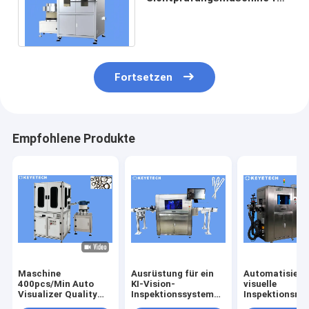
Gummidichtringe mit HMI-
Unterstützung
Fortsetzen
Empfohlene Produkte
Maschine
Ausrüstung für ein
Automatisiert
400pcs/Min Auto
KI-Vision-
visuelle
Visualizer Quality
Inspektionssystem
Inspektionsma
Inspection für
für Strohhalme aus
für die Kontrol