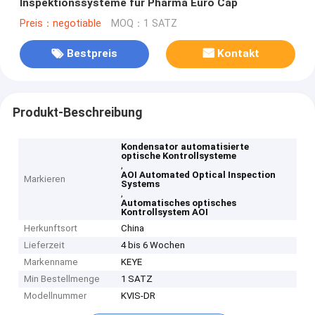
Inspektionssysteme für Pharma Euro Cap
Preis：negotiable
MOQ：1 SATZ
Bestpreis
Kontakt
Produkt-Beschreibung
Kondensator automatisierte
optische Kontrollsysteme
,
AOI Automated Optical Inspection
Markieren
Systems
,
Automatisches optisches
Kontrollsystem AOI
Herkunftsort
China
Lieferzeit
4 bis 6 Wochen
Markenname
KEYE
Min Bestellmenge
1 SATZ
Modellnummer
KVIS-DR