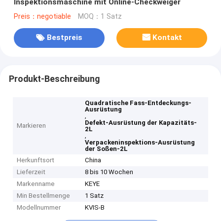
Inspektionsmaschine mit Online-Checkweiger
Preis：negotiable
MOQ：1 Satz
Bestpreis
Kontakt
Produkt-Beschreibung
Quadratische Fass-Entdeckungs-
Ausrüstung
,
Defekt-Ausrüstung der Kapazitäts-
Markieren
2L
,
Verpackeninspektions-Ausrüstung
der Soßen-2L
Herkunftsort
China
Lieferzeit
8 bis 10 Wochen
Markenname
KEYE
Min Bestellmenge
1 Satz
Modellnummer
KVIS-B