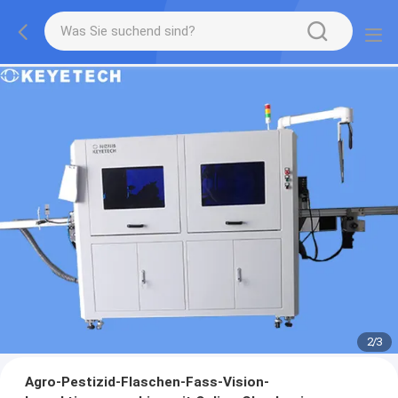
2
/
3
Agro-Pestizid-Flaschen-Fass-Vision-