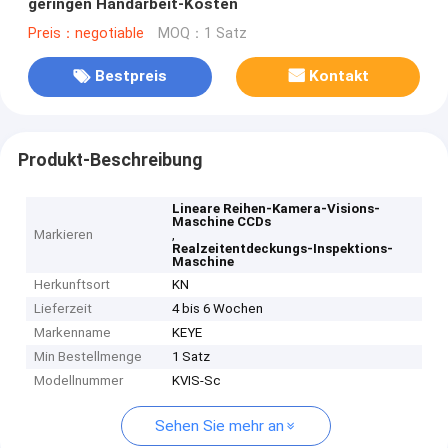
geringen Handarbeit-Kosten
Preis：negotiable
MOQ：1 Satz
Bestpreis
Kontakt
Produkt-Beschreibung
Lineare Reihen-Kamera-Visions-
Maschine CCDs
Markieren
,
Realzeitentdeckungs-Inspektions-
Maschine
Herkunftsort
KN
Lieferzeit
4 bis 6 Wochen
Markenname
KEYE
Min Bestellmenge
1 Satz
Modellnummer
KVIS-Sc
Sehen Sie mehr an