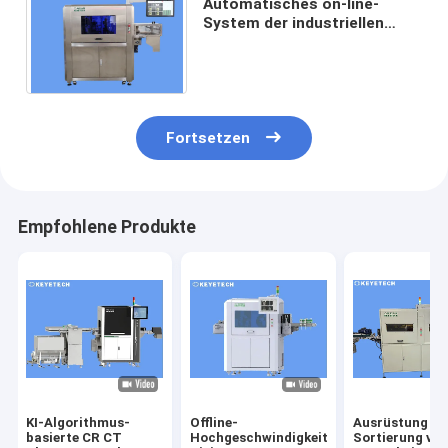
Automatisches on-line-
System der industriellen
Bildverarbeitung für das
Kappen-Inspektion u.
Sortieren
Fortsetzen
Empfohlene Produkte
KI-Algorithmus-
Offline-
Ausrüstung zu
basierte CR CT
Hochgeschwindigkeitshubschrauber-
Sortierung vo