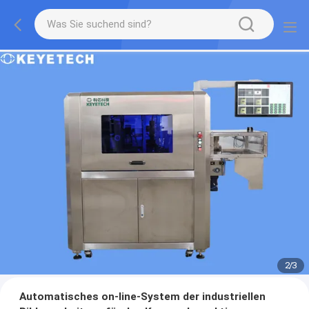
2
/
3
Automatisches on-line-System der industriellen