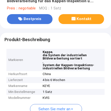
Bildverarbeitung für das Kappen-Inspektion u.
Sortieren
Preis：negotiable
MOQ：1 Satz
Bestpreis
Kontakt
Produkt-Beschreibung
,
Kappe
die System der industriellen
Bildverarbeitung sortiert
Markieren
,
System der Kappen-Inspektions-
industriellen Bildverarbeitung
Herkunftsort
China
Lieferzeit
4 bis 6 Wochen
Markenname
KEYE
Min Bestellmenge
1 Satz
Modellnummer
KVIS
Sehen Sie mehr an