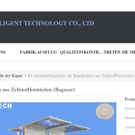
LIGENT TECHNOLOGY CO., LTD
UNS
FABRIK-AUSFLUG
QUALITÄTSKONTROLLE
lle der Kappe
KI-Sichtprüfmaschine für Rundplatten aus Zellstoffformteilen 
 aus Zellstoffformteilen (Bagasse)
Produk
Herkun
Marke
Zertifi