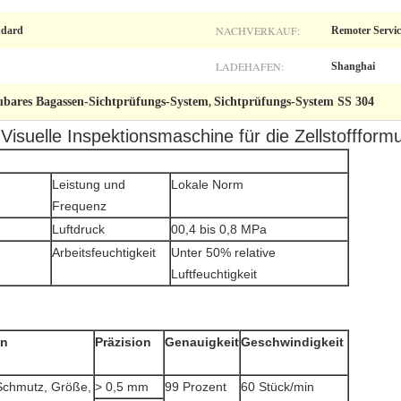
NACHVERKAUF:
ndard
Remoter Servic
LADEHAFEN:
Shanghai
ubares Bagassen-Sichtprüfungs-System
Sichtprüfungs-System SS 304
,
-Visuelle Inspektionsmaschine für die Zellstoffform
Leistung und
Lokale Norm
Frequenz
Luftdruck
00,4 bis 0,8 MPa
Arbeitsfeuchtigkeit
Unter 50% relative
Luftfeuchtigkeit
en
Präzision
Genauigkeit
Geschwindigkeit
Schmutz, Größe,
> 0,5 mm
99 Prozent
60 Stück/min