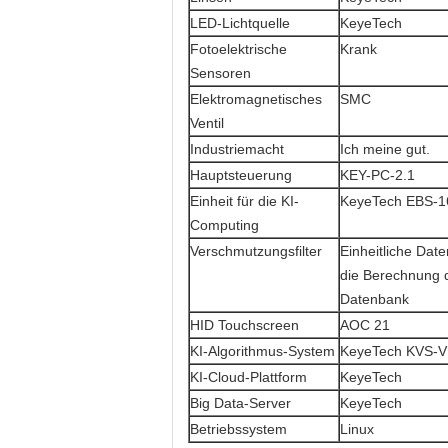
LED-Lichtquelle
KeyeTech
Fotoelektrische
Krank
Sensoren
Elektromagnetisches
SMC
Ventil
Industriemacht
Ich meine gut.
Hauptsteuerung
KEY-PC-2.1
Einheit für die KI-
KeyeTech EBS-
Computing
Verschmutzungsfilter
Einheitliche Dat
die Berechnung 
Datenbank
HID Touchscreen
AOC 21
KI-Algorithmus-System
KeyeTech KVS-V
KI-Cloud-Plattform
KeyeTech
Big Data-Server
KeyeTech
Betriebssystem
Linux