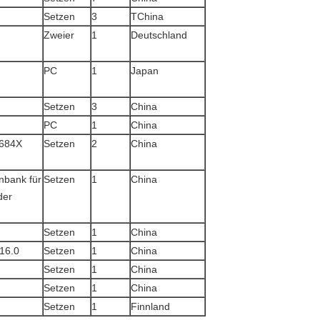
Setzen
3
TChina
Zweier
1
Deutschland
PC
1
Japan
Setzen
3
China
PC
1
China
1684X
Setzen
2
China
enbank für
Setzen
1
China
der
Setzen
1
China
16.0
Setzen
1
China
Setzen
1
China
Setzen
1
China
Setzen
1
Finnland