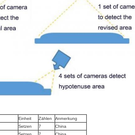
Einheit
Zählen
Anmerkung
Setzen
7
China
Setzen
7
China