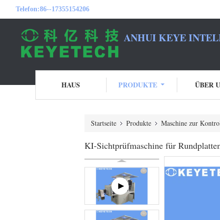
Telefon:
86--17355154206
ANHUI KEYE INTEL
HAUS
PRODUKTE
ÜBER 
Startseite
Produkte
Maschine zur Kontro
KI-Sichtprüfmaschine für Rundplatten