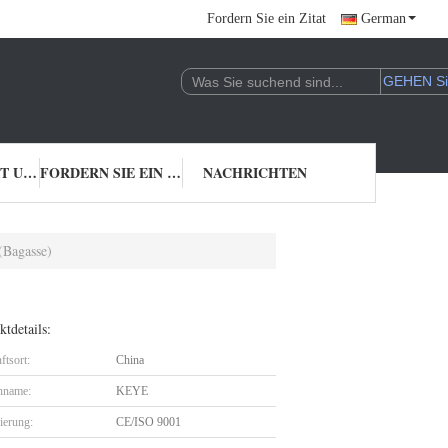
Fordern Sie ein Zitat
German
TRETEN SIE MIT UNS IN VERBINDUNG
FORDERN SIE EIN ZITAT
NACHRICHTEN
(Bagasse)
tdetails:
ftsort:
China
nname:
KEYE
zierung:
CE/ISO 9001