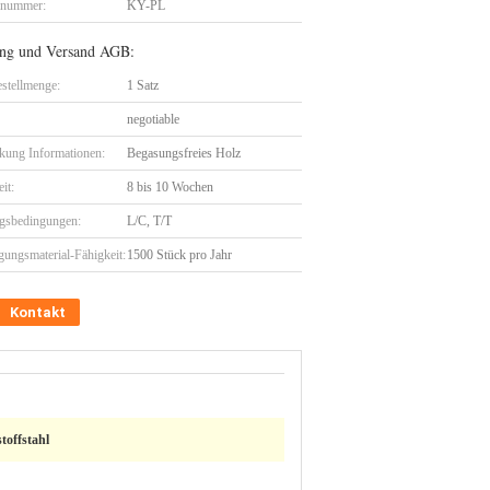
lnummer:
KY-PL
ng und Versand AGB:
stellmenge:
1 Satz
negotiable
kung Informationen:
Begasungsfreies Holz
eit:
8 bis 10 Wochen
gsbedingungen:
L/C, T/T
gungsmaterial-Fähigkeit:
1500 Stück pro Jahr
Kontakt
toffstahl