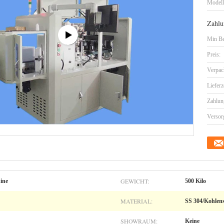
Model
Zahlu
Min Be
Preis:
Verpac
Lieferz
Zahlun
Versor
GEWICHT:
ine
500 Kilo
MATERIAL:
SS 304/Kohlens
SHOWRAUM:
Keine