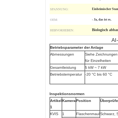
SPANNUNG:
Einheimischer Sta
OEM:
- Ja, das ist es.
HERVORHEBEN:
Biologisch abba
AI
Betriebsparameter der Anlage
Abmessungen
Siehe Zeichnungen
für Einzelheiten
Gesamtleistung
5 kW ~ 7 kW
Betriebstemperatur
-20 °C bis 60 °C
Inspektionsnormen
Artikel
Kamera
Position
Überprüf
1
KVIS
1
Flaschenmaul
Schwarz, 