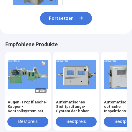
Palette
Fortsetzen
Empfohlene Produkte
Augen-Tropfflasche-
Automatisches
Automatische
Kappen-
Sichtprüfungs-
optische
Kontrollsystem setzt
System der hohen
Inspektions-
sich Detektor für das
Geschwindigkeit für
Maschine für
Kunststoffgehäuse
Bild-
Produkt-
Bestpreis
Bestpreis
Bestprei
ab
Qualitätskontrolle
Oberflächenfe
Entdeckung