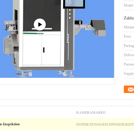
Model
Zahlu
Minimu
Preis:
Packag
Delive
Paymen
Supply 
KAMERAMARKE:
INSPEKTIONSGESCHWINDIGKEIT
n-Inspektion