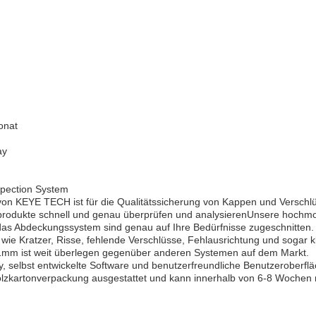
onat
ay
spection System
on KEYE TECH ist für die Qualitätssicherung von Kappen und Verschlü
ssprodukte schnell und genau überprüfen und analysierenUnsere hochmo
das Abdeckungssystem sind genau auf Ihre Bedürfnisse zugeschnitten.
 wie Kratzer, Risse, fehlende Verschlüsse, Fehlausrichtung und sogar 
1mm ist weit überlegen gegenüber anderen Systemen auf dem Markt.
, selbst entwickelte Software und benutzerfreundliche Benutzeroberfl
holzkartonverpackung ausgestattet und kann innerhalb von 6-8 Wochen n