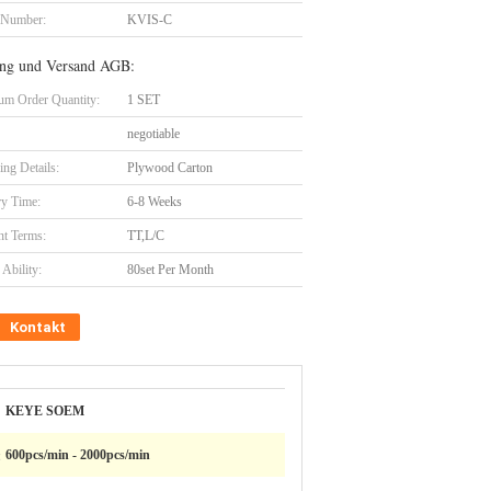
 Number:
KVIS-C
ng und Versand AGB:
m Order Quantity:
1 SET
negotiable
ing Details:
Plywood Carton
ry Time:
6-8 Weeks
t Terms:
TT,L/C
Ability:
80set Per Month
Kontakt
KEYE SOEM
:
600pcs/min - 2000pcs/min