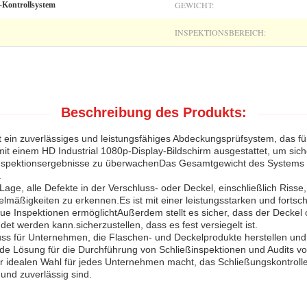
GEWICHT:
-Kontrollsystem
INSPEKTIONSBEREICH:
Beschreibung des Produkts:
st ein zuverlässiges und leistungsfähiges Abdeckungsprüfsystem, das fü
mit einem HD Industrial 1080p-Display-Bildschirm ausgestattet, um siche
 Inspektionsergebnisse zu überwachenDas Gesamtgewicht des Systems be
.
Lage, alle Defekte in der Verschluss- oder Deckel, einschließlich Risse
mäßigkeiten zu erkennen.Es ist mit einer leistungsstarken und fortschr
aue Inspektionen ermöglichtAußerdem stellt es sicher, dass der Deckel 
ndet werden kann.sicherzustellen, dass es fest versiegelt ist.
ss für Unternehmen, die Flaschen- und Deckelprodukte herstellen und 
de Lösung für die Durchführung von Schließinspektionen und Audits vo
zur idealen Wahl für jedes Unternehmen macht, das Schließungskontro
 und zuverlässig sind.