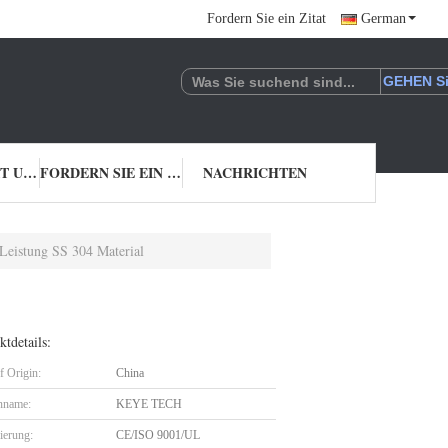
Fordern Sie ein Zitat
German
TRETEN SIE MIT UNS IN VERBINDUNG
FORDERN SIE EIN ZITAT
NACHRICHTEN
Leistung SS 304 Material
tdetails:
f Origin:
China
nname:
KEYE TECH
zierung:
CE/ISO 9001/UL