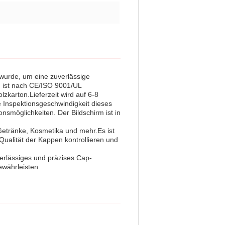
wurde, um eine zuverlässige
m ist nach CE/ISO 9001/UL
lzkarton.Lieferzeit wird auf 6-8
 Inspektionsgeschwindigkeit dieses
smöglichkeiten. Der Bildschirm ist in
Getränke, Kosmetika und mehr.Es ist
ualität der Kappen kontrollieren und
erlässiges und präzises Cap-
ewährleisten.