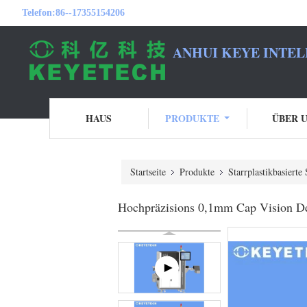
Telefon:
86--17355154206
ANHUI KEYE INTEL
HAUS
PRODUKTE
ÜBER 
Startseite
Produkte
Starrplastikbasierte
Hochpräzisions 0,1mm Cap Vision De