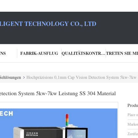
LIGENT TECHNOLOGY CO., LTD
UNS
FABRIK-AUSFLUG
QUALITÄTSKONTROLLE
 Sehlösungen
Hochpräzisions 0,1mm Cap Vision Detection System 5kw-7kw 
tection System 5kw-7kw Leistung SS 304 Material
Produk
Place o
Marke
Zertifi