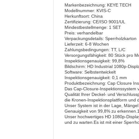
Markenbezeichnung: KEYE TECH
Modellnummer: KVIS-C
Herkunftsort: China
Zertifizierung: CE/ISO 9001/UL
Mindestbestellmenge: 1 SET
Preis: verhandelbar
Verpackungsdetails: Sperrholzkarton
Lieferzeit: 6-8 Wochen
Zahlungsbedingungen: TT, L/C
Versorgungsfähigkeit: 80 Stück pro M
Inspektionsgenauigkeit: 99,8%
Bildschirm: HD Industrial 1080p-Displ
Software: Selbstentwickelt
Inspektionsgenauigkeit: 0,1 mm
Produktbezeichnung: Cap Closure In
Das Cap-Closure-Inspektionssystem v
Qualität Ihrer Deckel- und Verschlu
die Kronen-Inspektionsplattform und 
Unser System ist in der Lage, Mängel
Genauigkeit von 99,8% zu erkennen.
Unser hochwertiges HD 1080p-Display
und zu warten.Es ist mit einer Sperr