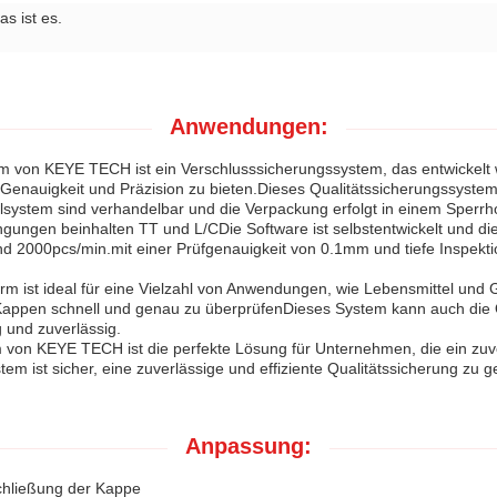
as ist es.
Anwendungen:
rm von KEYE TECH ist ein Verschlusssicherungssystem, das entwickelt 
enauigkeit und Präzision zu bieten.Dieses Qualitätssicherungssyste
elsystem sind verhandelbar und die Verpackung erfolgt in einem Sperrho
ngen beinhalten TT und L/CDie Software ist selbstentwickelt und die
d 2000pcs/min.mit einer Prüfgenauigkeit von 0.1mm und tiefe Inspektion
rm ist ideal für eine Vielzahl von Anwendungen, wie Lebensmittel und 
Kappen schnell und genau zu überprüfenDieses System kann auch die Q
g und zuverlässig.
 von KEYE TECH ist die perfekte Lösung für Unternehmen, die ein zuv
m ist sicher, eine zuverlässige und effiziente Qualitätssicherung zu g
Anpassung:
Schließung der Kappe