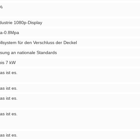
%
dustrie 1080p-Display
a-0.8Mpa
llsystem für den Verschluss der Deckel
sung an nationale Standards
bis 7 kW
as ist es.
as ist es.
as ist es.
as ist es.
as ist es.