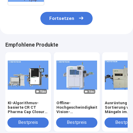
Fortsetzen
Empfohlene Produkte
KI-Algorithmus-
Offline-
Ausrüstung zu
basierte CR CT
Hochgeschwindigkeitshubschrauber-
Sortierung vo
Pharma Cap Closure
Vision-
Mängeln im
Vision Inspection-
Inspektionsmaschine
Aussehen von
Maschine
Messbechern 
Bestpreis
Bestpreis
Bestprei
medizinische
Kunststoff