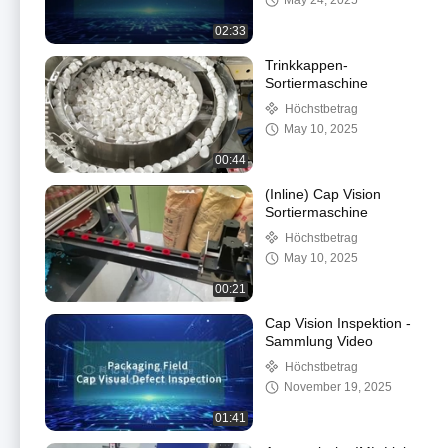
May 24, 2025
02:33
Trinkkappen-
Sortiermaschine
Höchstbetrag
May 10, 2025
00:44
(Inline) Cap Vision
Sortiermaschine
Höchstbetrag
May 10, 2025
00:21
Cap Vision Inspektion -
Sammlung Video
Höchstbetrag
November 19, 2025
01:41