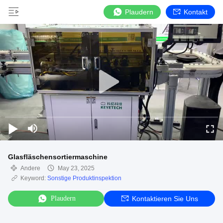
Plaudern
Kontakt
Glasfläschensortiermaschine
Andere
May 23, 2025
Keyword:
Sonstige Produktinspektion
Plaudern
Kontaktieren Sie Uns