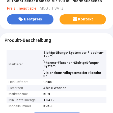
automatischer Kamera für 190 ml Pharmaflaschen
Preis：negotiable
MOQ：1 SATZ
Bestpreis
Kontakt
Produkt-Beschreibung
Sichtprüfungs-System der Flaschen-
190ml
,
Pharma-Flaschen-Sichtprüfungs-
Markieren
System
,
Visionskontrollsysteme der Flasche
3d
Herkunftsort
China
Lieferzeit
4 bis 6 Wochen
Markenname
KEYE
Min Bestellmenge
1 SATZ
Modellnummer
KVIS-B