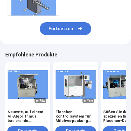
von Milchprodukten mit
Abstoßventil
Fortsetzen
Empfohlene Produkte
Neueste, auf einem
Flaschen-
Süßen Sie den
Al-Algorithmus
Kontrollsystem für
speziellen Bro
basierende
Milchverpackung
Flaschen-Defe
Ausrüstung zur
240 pro winziges
Sirup, der
Erkennung von
Soem nehmen an
Ausrüstung für