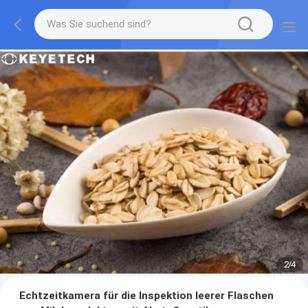
2
/
4
Echtzeitkamera für die Inspektion leerer Flaschen