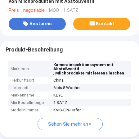
von Milchprodukten mit Abstoßventil
Preis：negotiable
MOQ：1 SATZ
Bestpreis
Kontakt
Produkt-Beschreibung
Kamerainspektionssystem mit
Markieren
Abstoßventil
,
Milchprodukte mit leeren Flaschen
Herkunftsort
China
Lieferzeit
6 bis 8 Wochen
Markenname
KEYE
Min Bestellmenge
1 SATZ
Modellnummer
KVIS-EIN-Hafer
Sehen Sie mehr an