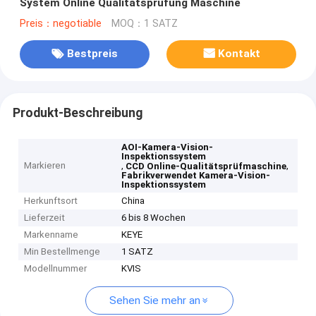
System Online Qualitätsprüfung Maschine
Preis：negotiable
MOQ：1 SATZ
Bestpreis
Kontakt
Produkt-Beschreibung
AOI-Kamera-Vision-
Inspektionssystem
Markieren
,
,
CCD Online-Qualitätsprüfmaschine
Fabrikverwendet Kamera-Vision-
Inspektionssystem
Herkunftsort
China
Lieferzeit
6 bis 8 Wochen
Markenname
KEYE
Min Bestellmenge
1 SATZ
Modellnummer
KVIS
Sehen Sie mehr an