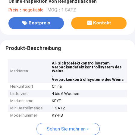
Online-Inspektion von Reagenzflaschen
Preis：negotiable
MOQ：1 SATZ
Bestpreis
Kontakt
Produkt-Beschreibung
,
Ai-Sichtdefektkontrollsystem
Verpackendefektkontrollsystem des
Markieren
Weins
,
Verpackenkontrollsysteme des Weins
Herkunftsort
China
Lieferzeit
4 bis 6 Wochen
Markenname
KEYE
Min Bestellmenge
1 SATZ
Modellnummer
KY-PB
Sehen Sie mehr an