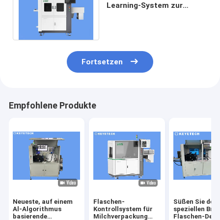
Learning-System zur
visuellen Online-Inspektion
von Reagenzflaschen
Fortsetzen
Empfohlene Produkte
Neueste, auf einem
Flaschen-
Süßen Sie den
Al-Algorithmus
Kontrollsystem für
speziellen Bro
basierende
Milchverpackung
Flaschen-Defe