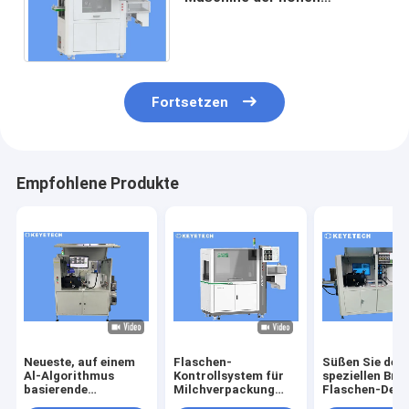
Leistungsfähigkeits-
220pcs/min EPI für
Getränkeflaschen
Fortsetzen
Empfohlene Produkte
Neueste, auf einem
Flaschen-
Süßen Sie den
Al-Algorithmus
Kontrollsystem für
speziellen Bro
basierende
Milchverpackung
Flaschen-Defe
Ausrüstung zur
240 pro winziges
Sirup, der