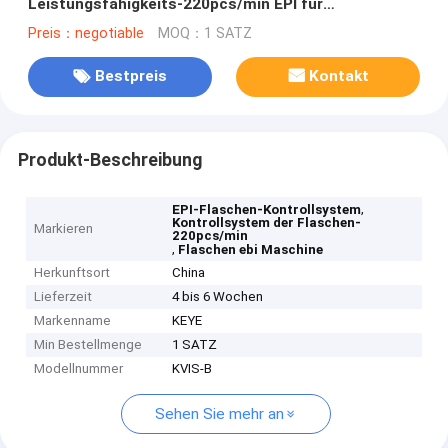
Leistungsfähigkeits-220pcs/min EPI für
Getränkeflaschen
Preis：negotiable
MOQ：1 SATZ
Bestpreis
Kontakt
Produkt-Beschreibung
,
EPI-Flaschen-Kontrollsystem
Kontrollsystem der Flaschen-
Markieren
220pcs/min
,
Flaschen ebi Maschine
Herkunftsort
China
Lieferzeit
4 bis 6 Wochen
Markenname
KEYE
Min Bestellmenge
1 SATZ
Modellnummer
KVIS-B
Sehen Sie mehr an