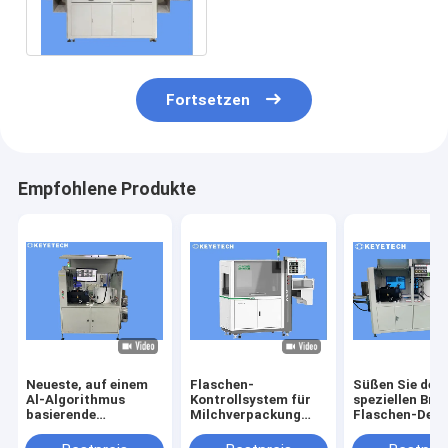
Fehlererkennung
Flaschensortiermaschine
Fortsetzen
Empfohlene Produkte
Neueste, auf einem
Flaschen-
Süßen Sie den
Al-Algorithmus
Kontrollsystem für
speziellen Bro
basierende
Milchverpackung
Flaschen-Defe
Ausrüstung zur
240 pro winziges
Sirup, der
Erkennung von
Soem nehmen an
Ausrüstung für