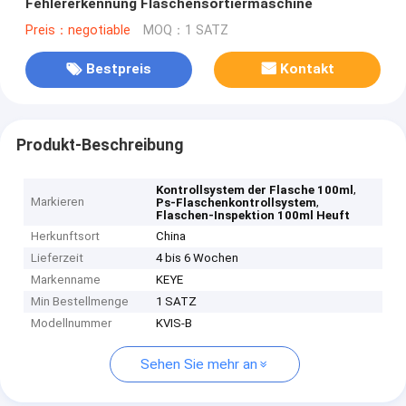
Fehlererkennung Flaschensortiermaschine
Preis：negotiable
MOQ：1 SATZ
Bestpreis
Kontakt
Produkt-Beschreibung
,
Kontrollsystem der Flasche 100ml
Markieren
,
Ps-Flaschenkontrollsystem
Flaschen-Inspektion 100ml Heuft
Herkunftsort
China
Lieferzeit
4 bis 6 Wochen
Markenname
KEYE
Min Bestellmenge
1 SATZ
Modellnummer
KVIS-B
Sehen Sie mehr an