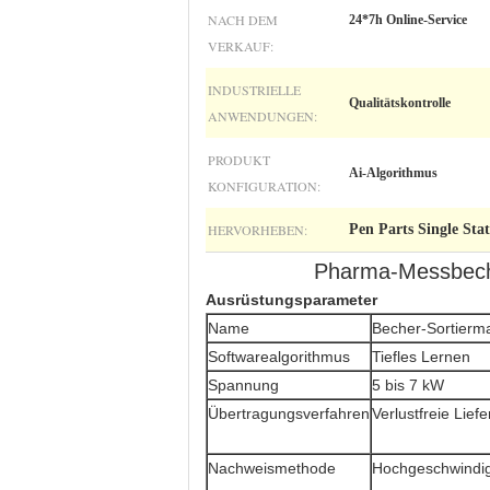
NACH DEM
24*7h Online-Service
VERKAUF:
INDUSTRIELLE
Qualitätskontrolle
ANWENDUNGEN:
PRODUKT
Ai-Algorithmus
KONFIGURATION:
HERVORHEBEN:
Pen Parts Single Sta
Pharma-Messbeche
Ausrüstungsparameter
Name
Becher-Sortierm
Softwarealgorithmus
Tiefles Lernen
Spannung
5 bis 7 kW
Übertragungsverfahren
Verlustfreie Lief
Nachweismethode
Hochgeschwindi