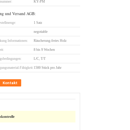
lnummer:
KY-PM
ng und Versand AGB:
stellmenge:
1 Satz
negotiable
kung Informationen:
Räucherung-freies Holz
eit:
8 bis 9 Wochen
gsbedingungen:
L/C, T/T
gungsmaterial-Fähigkeit:
1500 Stück pro Jahr
Kontakt
skontrolle