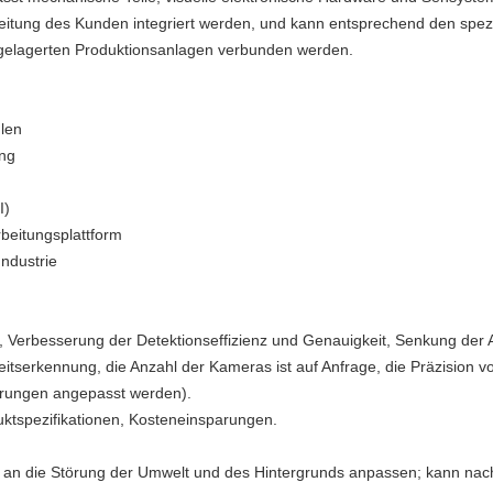
eitung des Kunden integriert werden, und kann entsprechend den spez
gelagerten Produktionsanlagen verbunden werden.
hlen
ung
I)
beitungsplattform
ndustrie
 Verbesserung der Detektionseffizienz und Genauigkeit, Senkung der A
tserkennung, die Anzahl der Kameras ist auf Anfrage, die Präzision v
rungen angepasst werden).
ktspezifikationen, Kosteneinsparungen.
ich an die Störung der Umwelt und des Hintergrunds anpassen; kann na