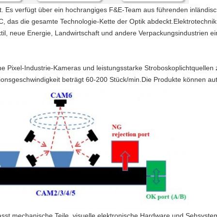
Es verfügt über ein hochrangiges F&E-Team aus führenden inländisc
 das die gesamte Technologie-Kette der Optik abdeckt.Elektrotechnik
til, neue Energie, Landwirtschaft und andere Verpackungsindustrien e
Pixel-Industrie-Kameras und leistungsstarke Stroboskoplichtquellen 
ionsgeschwindigkeit beträgt 60-200 Stück/min.Die Produkte können au
t mechanische Teile, visuelle elektronische Hardware und Sehsystems