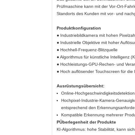
Prüfmaschine kann mit der Vor-Ort-Fahrl
Standorts des Kunden mit vor- und nach
Produktkonfiguration
● Industriebildkamera mit hohen Pixelza
● Industrielle Objektive mit hoher Auflös
● Hochhell-Frequenz-Blitzquelle
● Algorithmus für künstliche Intelligenz (K
● Hochleistungs-GPU-Rechen- und Verar
● Hoch auflösender Touchscreen für die I
Ausrüstungsübersicht:
Online-Hochgeschwindigkeitsdetektion,
Hochpixel-Industrie-Kamera-Genauigkei
entsprechend den Erkennungsanforde
Kompatible Erkennung mehrerer Produ
P
Überlegenheit der Produkte
KI-Algorithmus: hohe Stabilität, kann s