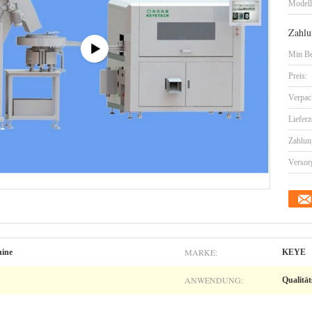
Model
Zahlu
Min Be
Preis:
Verpac
Lieferz
Zahlun
Versor
MARKE:
hine
KEYE
ANWENDUNG:
Qualität