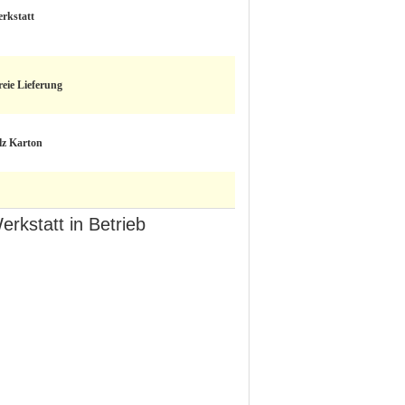
rkstatt
reie Lieferung
lz Karton
kstatt in Betrieb