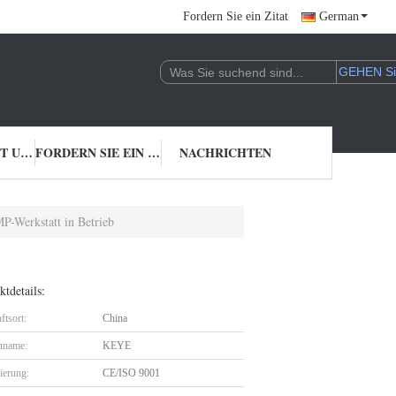
Fordern Sie ein Zitat
German
TRETEN SIE MIT UNS IN VERBINDUNG
FORDERN SIE EIN ZITAT
NACHRICHTEN
P-Werkstatt in Betrieb
tdetails:
ftsort:
China
nname:
KEYE
zierung:
CE/ISO 9001