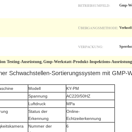
BETRIEBSUMFELD:
Gmp-We
ÜBERGANGSMETHODE:
Verlustf
VERPACKUNG:
Sperrho
tion Testing-Ausrüstung
Gmp-Werkstatt-Produkt-Inspektions-Ausrüstung
,
r Schwachstellen-Sortierungssystem mit GMP-Wer
aschine
Modell
KY-PM
Spannung
AC220/50HZ
Luftdruck
MPa
erung
Status der
Online-
Erkennung
Echtzeiterkennung
gkeitskamera
Nummer der
6