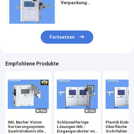
Verpackung
Lebensmittelkennzeichnung
Defekterkennungsanlage mit
CMOS-Kamera
Fortsetzen
Empfohlene Produkte
IML Becher Vision
Schlüsselfertige
Plastik Eisbec
Sortierungssystem
Lösungen IML-
Oberfläche
Qualitätskontrolle
Eingangsroboter mit
Sichtfehler