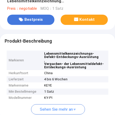
Lebensmittelkennzeichnung
Defekterkennungsanlage mit CMOS-Kamera
Preis：negotiable
MOQ：1 Satz
Bestpreis
Kontakt
Produkt-Beschreibung
Lebensmittelkennzeichnungs-
Defekt-Entdeckungs-Ausrüstung
Markieren
,
Verpacken- der Lebensmitteldefekt-
Entdeckungs-Ausrüstung
Herkunftsort
China
Lieferzeit
4 bis 6 Wochen
Markenname
KEYE
Min Bestellmenge
1 Satz
Modellnummer
KY-PI
Sehen Sie mehr an