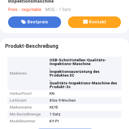
Inspektionsmaschine
Preis：negotiable
MOQ：1 Satz
Bestpreis
Kontakt
Produkt-Beschreibung
USB-Schnittstellen-Qualitäts-
Inspektions-Maschine
,
Inspektionsausrüstung des
Markieren
Produktes 3C
,
Qualitäts-Inspektions-Maschine des
Produkt-3c
Herkunftsort
KN
Lieferzeit
8 bis 9 Wochen
Markenname
KEYE
Min Bestellmenge
1 Satz
Modellnummer
KY-PI