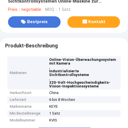
Sichtkontrollsystemen Online-Maskine zur
Fehlererkennung
Preis：negotiable
MOQ：1 Satz
Bestpreis
Kontakt
Produkt-Beschreibung
Online-Vision-Überwachungssystem
mit Kamera
,
Industrialisierte
Markieren
Sichtkontrollsysteme
,
220-Volt-Hochgeschwindigkeits-
Vision-Inspektionssysteme
Herkunftsort
China
Lieferzeit
6 bis 8 Wochen
Markenname
KEYE
Min Bestellmenge
1 Satz
Modellnummer
KVIS