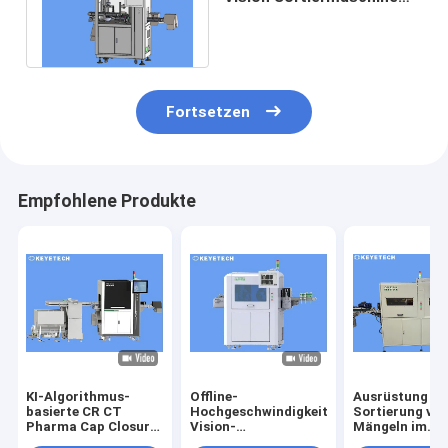
Online-Kamera-
Inspektionssystem
Fortsetzen
Empfohlene Produkte
KI-Algorithmus-
Offline-
Ausrüstung zu
basierte CR CT
Hochgeschwindigkeitshubschrauber-
Sortierung vo
Pharma Cap Closure
Vision-
Mängeln im
Vision Inspection-
Inspektionsmaschine
Aussehen von