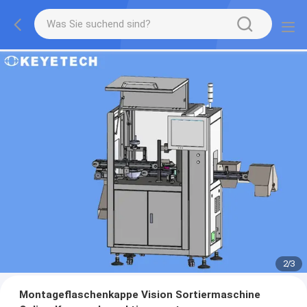
2
/
3
Montageflaschenkappe Vision Sortiermaschine