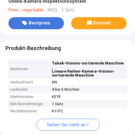
Online-Kamera-Inspektionssystem
Preis：negotiable
MOQ：1 Satz
Bestpreis
Kontakt
Produkt-Beschreibung
Tabak-Visions-sortierende Maschine
,
Markieren
Lineare Reihen-Kamera-Visions-
sortierende Maschine
Herkunftsort
KN
Lieferzeit
4 bis 6 Wochen
Markenname
KEYE
Min Bestellmenge
1 Satz
Modellnummer
KY-PC
Sehen Sie mehr an