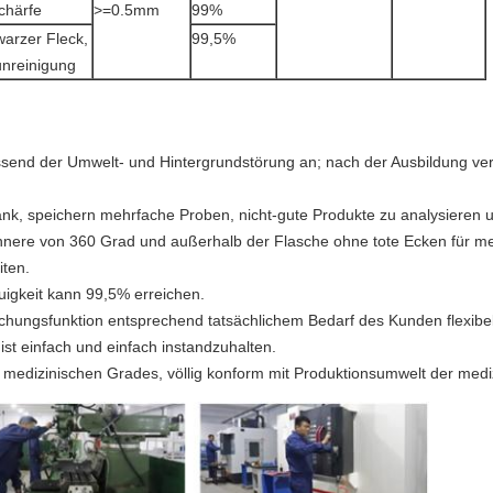
chärfe
>=0.5mm
99%
arzer Fleck,
99,5%
unreinigung
passend der Umwelt- und Hintergrundstörung an; nach der Ausbildung 
nk, speichern mehrfache Proben, nicht-gute Produkte zu analysieren 
Innere von 360 Grad und außerhalb der Flasche ohne tote Ecken für m
ten.
igkeit kann 99,5% erreichen.
chungsfunktion entsprechend tatsächlichem Bedarf des Kunden flexibel
st einfach und einfach instandzuhalten.
es medizinischen Grades, völlig konform mit Produktionsumwelt der medi