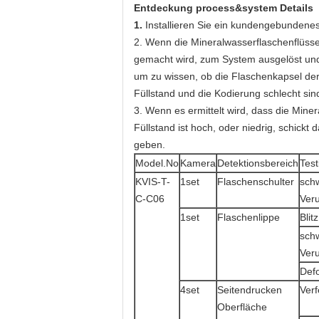
Entdeckung process&system Details
1.
Installieren Sie ein kundengebundenes
2. Wenn die Mineralwasserflaschenflüsse 
gemacht wird, zum System ausgelöst und g
um zu wissen, ob die Flaschenkapsel der
Füllstand und die Kodierung schlecht sin
3. Wenn es ermittelt wird, dass die Mine
Füllstand ist hoch, oder niedrig, schic
geben.
Model.No
Kamera
Detektionsbereich
Test
KVIS-T-
1set
Flaschenschulter
schw
C-C06
Ver
1set
Flaschenlippe
Blitz
schw
Ver
Def
4set
Seitendrucken
Ver
Oberfläche