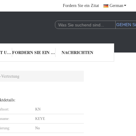
Fordern Sie ein Zitat
German
TRETEN SIE MIT UNS IN VERBINDUNG
FORDERN SIE EIN ZITAT
NACHRICHTEN
-Vertretung
tdetails:
ftsort:
KN
nname:
KEYE
zierung:
No