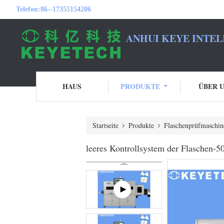
Telefon:
86--17355154206
ANHUI KEYE INTEL
HAUS
PRODUKTE
ÜBER 
Startseite
Produkte
Flaschenprüfmaschin
leeres Kontrollsystem der Flaschen-5