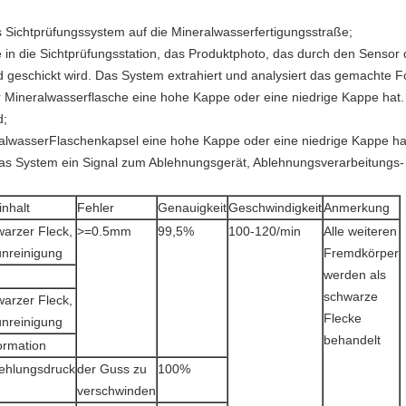
 Sichtprüfungssystem auf die Mineralwasserfertigungsstraße;
in die Sichtprüfungsstation, das Produktphoto, das durch den Sensor de
eschickt wird. Das System extrahiert und analysiert das gemachte Fot
 Mineralwasserflasche eine hohe Kappe oder eine niedrige Kappe hat.
d;
ralwasserFlaschenkapsel eine hohe Kappe oder eine niedrige Kappe hat,
kt das System ein Signal zum Ablehnungsgerät, Ablehnungsverarbeitung
inhalt
Fehler
Genauigkeit
Geschwindigkeit
Anmerkung
arzer Fleck,
>=0.5mm
99,5%
100-120/min
Alle weiteren
unreinigung
Fremdkörper
werden als
schwarze
arzer Fleck,
Flecke
unreinigung
behandelt
ormation
fehlungsdruck
der Guss zu
100%
verschwinden