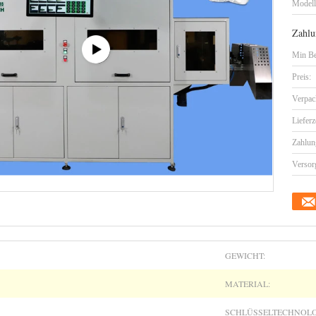
Model
Zahlu
Min Be
Preis:
Verpac
Lieferz
Zahlun
Versor
GEWICHT:
MATERIAL:
SCHLÜSSELTECHNOLO