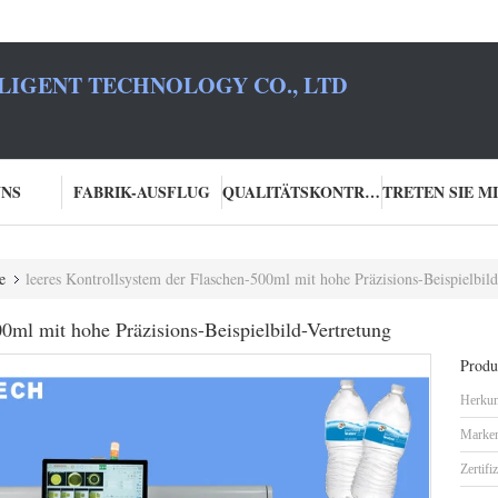
LIGENT TECHNOLOGY CO., LTD
UNS
FABRIK-AUSFLUG
QUALITÄTSKONTROLLE
e
leeres Kontrollsystem der Flaschen-500ml mit hohe Präzisions-Beispielbild
00ml mit hohe Präzisions-Beispielbild-Vertretung
Produk
Herkun
Marke
Zertifi