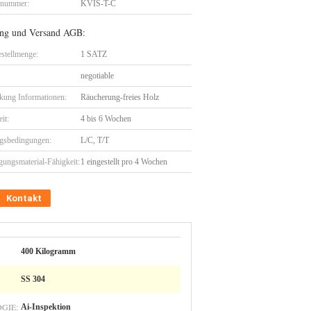
lnummer:
KVIS-T-C
ng und Versand AGB:
stellmenge:
1 SATZ
negotiable
kung Informationen:
Räucherung-freies Holz
eit:
4 bis 6 Wochen
gsbedingungen:
L/C, T/T
gungsmaterial-Fähigkeit:
1 eingestellt pro 4 Wochen
Kontakt
400 Kilogramm
SS 304
GIE:
Ai-Inspektion