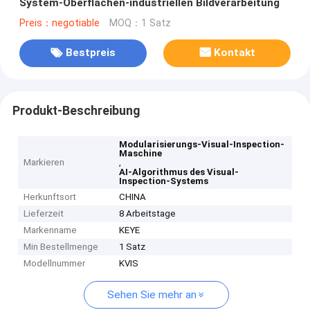
System-Oberflächen-industriellen Bildverarbeitung
Preis：negotiable
MOQ：1 Satz
Bestpreis
Kontakt
Produkt-Beschreibung
Modularisierungs-Visual-Inspection-
Maschine
Markieren
,
AI-Algorithmus des Visual-
Inspection-Systems
Herkunftsort
CHINA
Lieferzeit
8 Arbeitstage
Markenname
KEYE
Min Bestellmenge
1 Satz
Modellnummer
KVIS
Sehen Sie mehr an