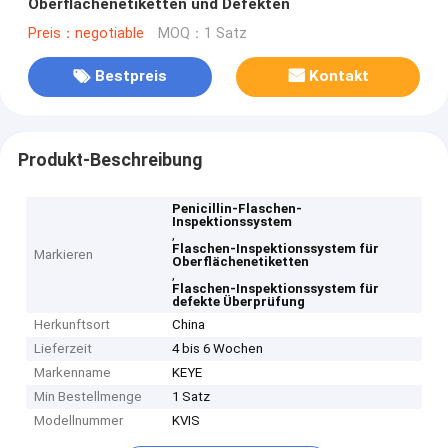
Oberflächenetiketten und Defekten
Preis：negotiable
MOQ：1 Satz
Bestpreis
Kontakt
Produkt-Beschreibung
Penicillin-Flaschen-
Inspektionssystem
,
Flaschen-Inspektionssystem für
Markieren
Oberflächenetiketten
,
Flaschen-Inspektionssystem für
defekte Überprüfung
Herkunftsort
China
Lieferzeit
4 bis 6 Wochen
Markenname
KEYE
Min Bestellmenge
1 Satz
Modellnummer
KVIS