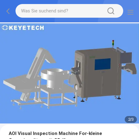
2
/
3
AOI Visual Inspection Machine For-kleine