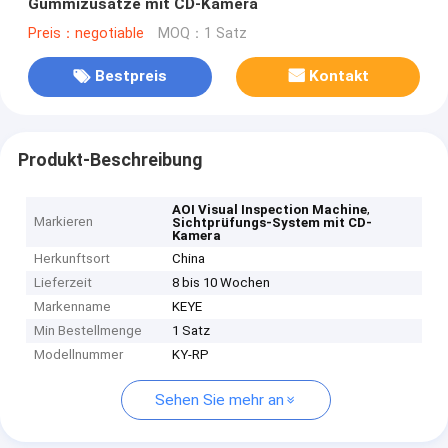
Gummizusätze mit CD-Kamera
Preis：negotiable
MOQ：1 Satz
Bestpreis
Kontakt
Produkt-Beschreibung
,
AOI Visual Inspection Machine
Markieren
Sichtprüfungs-System mit CD-
Kamera
Herkunftsort
China
Lieferzeit
8 bis 10 Wochen
Markenname
KEYE
Min Bestellmenge
1 Satz
Modellnummer
KY-RP
Sehen Sie mehr an