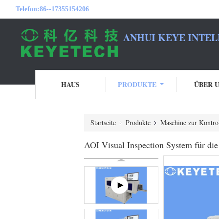
Telefon:
86--17355154206
ANHUI KEYE INTEL
HAUS
PRODUKTE
ÜBER 
Startseite
Produkte
Maschine zur Kontro
AOI Visual Inspection System für di