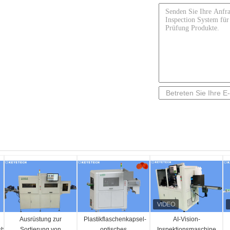
Ausrüstung zur
Plastikflaschenkapsel-
AI-Vision-
shubschrauber-
Sortierung von
optisches
Inspektionsmaschine