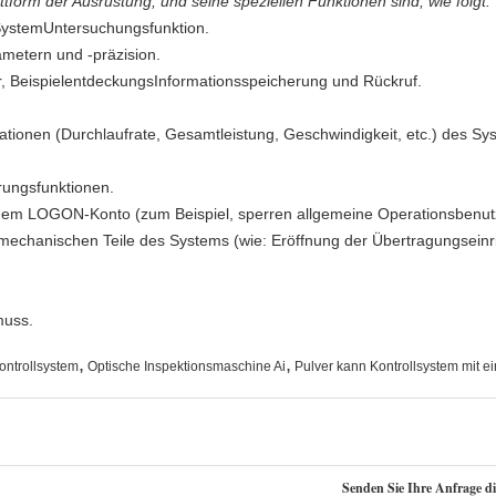
ttform der Ausrüstung, und seine speziellen Funktionen sind, wie folgt:
SystemUntersuchungsfunktion.
etern und -präzision.
 BeispielentdeckungsInformationsspeicherung und Rückruf.
ationen (Durchlaufrate, Gesamtleistung, Geschwindigkeit, etc.) des Sys
rungsfunktionen.
em LOGON-Konto (zum Beispiel, sperren allgemeine Operationsbenut
mechanischen Teile des Systems (wie: Eröffnung der Übertragungseinr
muss.
,
,
ntrollsystem
Optische Inspektionsmaschine Ai
Pulver kann Kontrollsystem mit 
Senden Sie Ihre Anfrage d