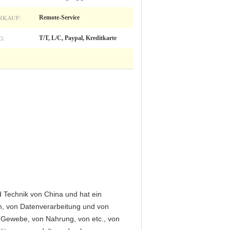
RKAUF:
Remote-Service
G:
T/T, L/C, Paypal, Kreditkarte
 Technik von China und hat ein
m, von Datenverarbeitung und von
n Gewebe, von Nahrung, von etc., von