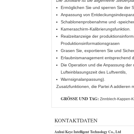
Die Software ist die allgemeine Steuerpla
Ermöglichen Sie und sperren Sie der 
Anpassung von Entdeckungsindexparam
Schablonenprobenahme und -speicher,
Kameraschirm-Kalibrierungsfunktion.
Realzeitanzeige der produktionsinform
Produktionsinformationsgrasen
Grasen Sie, exportieren Sie und Siche
Erlaubnismanagement entsprechend d
Die Operation und die Anpassung der 
Lufteinblasungszeit des Luftventils,
Warnsignalanpassung).
Zusatzfunktionen, die Partei A addieren 
GRÖSSE UND TAG:
Zinnblech-Kappen-Ko
KONTAKTDATEN
Anhui Keye Intelligent Technology Co., Ltd