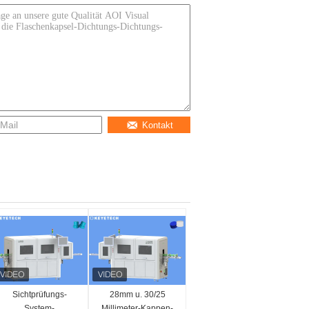
Kontakt
Sichtprüfungs-
28mm u. 30/25
System-
Millimeter-Kappen-