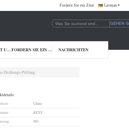
Fordern Sie ein Zitat
German
TRETEN SIE MIT UNS IN VERBINDUNG
FORDERN SIE EIN ZITAT
NACHRICHTEN
ngs-Dichtungs-Prüfung
tdetails:
ftsort:
China
nname:
KEYE
zierung:
NO