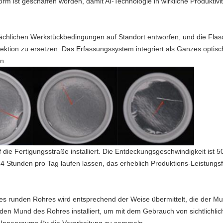
rm ist geschaffen worden, damit AI-Technologie in wirkliche Produkti
sächlichen Werkstückbedingungen auf Standort entworfen, und die Flasc
spektion zu ersetzen. Das Erfassungssystem integriert als Ganzes optis
n.
 die Fertigungsstraße installiert. Die Entdeckungsgeschwindigkeit ist 
 Stunden pro Tag laufen lassen, das erheblich Produktions-Leistungsf
es runden Rohres wird entsprechend der Weise übermittelt, die der M
r den Mund des Rohres installiert, um mit dem Gebrauch von sichtlichl