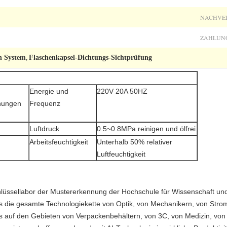
NACHVE
ZAHLUN
n System
Flaschenkapsel-Dichtungs-Sichtprüfung
,
Energie und
220V 20A 50HZ
hnungen
Frequenz
Luftdruck
0.5~0.8MPa reinigen und ölfrei
Arbeitsfeuchtigkeit
Unterhalb 50% relativer
Luftfeuchtigkeit
lüssellabor der Mustererkennung der Hochschule für Wissenschaft und
die gesamte Technologiekette von Optik, von Mechanikern, von Stro
is auf den Gebieten von Verpackenbehältern, von 3C, von Medizin, vo