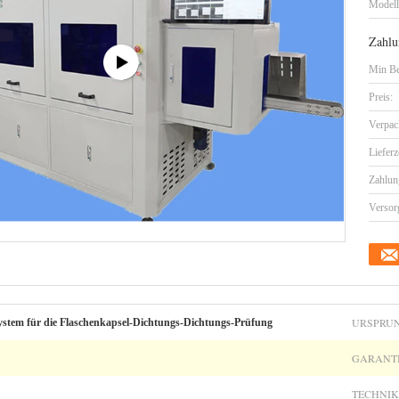
Model
Zahlu
Min Be
Preis:
Verpac
Lieferz
Zahlun
Versor
URSPRUN
ystem für die Flaschenkapsel-Dichtungs-Dichtungs-Prüfung
GARANTI
TECHNI