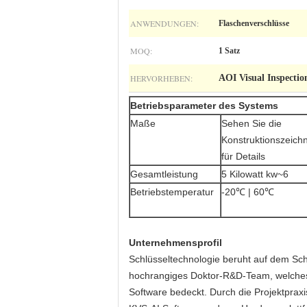
ANWENDUNGEN:
Flaschenverschlüsse
MOQ:
1 Satz
HERVORHEBEN:
AOI Visual Inspectio
Betriebsparameter des Systems
Maße
Sehen Sie die
Konstruktionszeic
für Details
Gesamtleistung
5 Kilowatt kw~6
Betriebstemperatur
-20℃ | 60℃
Unternehmensprofil
Schlüsseltechnologie beruht auf dem Sch
hochrangiges Doktor-R&D-Team, welches 
Software bedeckt. Durch die Projektprax