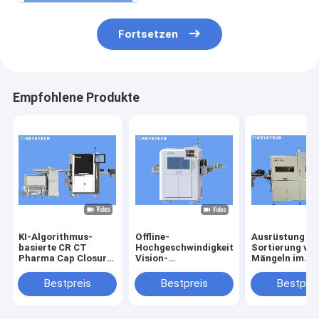
Fortsetzen
Empfohlene Produkte
KI-Algorithmus-
Offline-
Ausrüstung zu
basierte CR CT
Hochgeschwindigkeitshubschrauber-
Sortierung vo
Pharma Cap Closure
Vision-
Mängeln im
Vision Inspection-
Inspektionsmaschine
Aussehen von
Maschine
Messbechern 
Bestpreis
Bestpreis
Bestprei
medizinische
Kunststoff