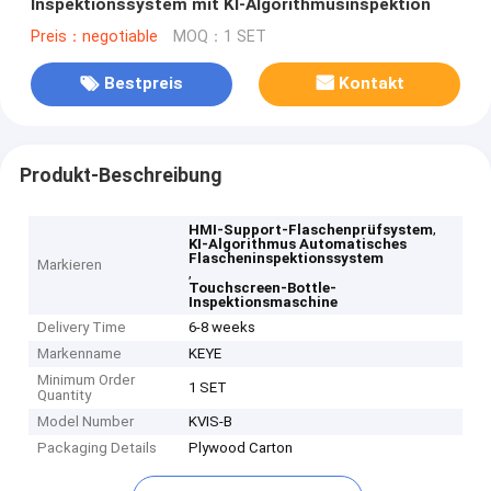
Inspektionssystem mit KI-Algorithmusinspektion
Preis：negotiable
MOQ：1 SET
Bestpreis
Kontakt
Produkt-Beschreibung
,
HMI-Support-Flaschenprüfsystem
KI-Algorithmus Automatisches
Flascheninspektionssystem
Markieren
,
Touchscreen-Bottle-
Inspektionsmaschine
Delivery Time
6-8 weeks
Markenname
KEYE
Minimum Order
1 SET
Quantity
Model Number
KVIS-B
Packaging Details
Plywood Carton