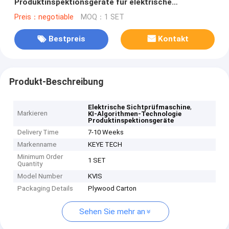
Produktinspektionsgeräte für elektrische
Inspektionen
Preis：negotiable
MOQ：1 SET
Bestpreis
Kontakt
Produkt-Beschreibung
,
Elektrische Sichtprüfmaschine
Markieren
KI-Algorithmen-Technologie
Produktinspektionsgeräte
Delivery Time
7-10 Weeks
Markenname
KEYE TECH
Minimum Order
1 SET
Quantity
Model Number
KVIS
Packaging Details
Plywood Carton
Sehen Sie mehr an