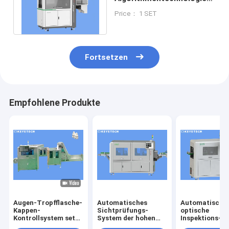
Produktinspektionsgeräte
Price： 1 SET
für elektrische
Inspektionen
Fortsetzen
Empfohlene Produkte
Augen-Tropfflasche-
Automatisches
Automatische
Kappen-
Sichtprüfungs-
optische
Kontrollsystem setzt
System der hohen
Inspektions-
sich Detektor für das
Geschwindigkeit für
Maschine für