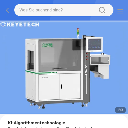
2
/
3
KI-Algorithmentechnologie