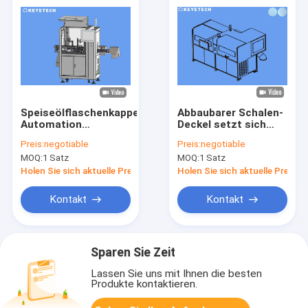
Speiseölflaschenkappe
Abbaubarer Schalen-
Automation
Deckel setzt sich
Produkte Schließung
Detektor-hohe
Preis:
negotiable
Preis:
negotiable
optische Sortierer
Präzisions-Kappen-
MOQ:
1 Satz
MOQ:
1 Satz
Inspektions-
Ausrüstung ab
Holen Sie sich aktuelle Preis
Holen Sie sich aktuelle Preis
Kontakt
Kontakt
Sparen Sie Zeit
Lassen Sie uns mit Ihnen die besten
Produkte kontaktieren.