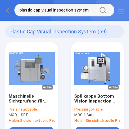
Plastic Cap Visual Inspection System
(69)
Maschinelle
Spülkappe Bottom
Sichtprüfung für
Vision Inspection
medizinische Teile
Machine Online-
Preis:
negotiable
Preis:
negotiable
aus starrem
Qualitätssortierungssys
MOQ:
1 SET
MOQ:
1 Satz
Kunststoff
Holen Sie sich aktuelle Preis
Holen Sie sich aktuelle Preis