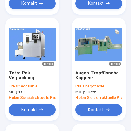
Kontakt
Kontakt
Tetra Pak
Augen-Tropfflasche-
Verpackung
Kappen-
Hubschrauberkontrollsystem
Kontrollsystem
Preis:
negotiable
Preis:
negotiable
Automatisierte
setzt sich Detektor
MOQ:
1 SET
MOQ:
1 Satz
Qualitätskontrolle
für das
Maschine
Kunststoffgehäuse
Holen Sie sich aktuelle Preis
Holen Sie sich aktuelle Preis
ab
Kontakt
Kontakt