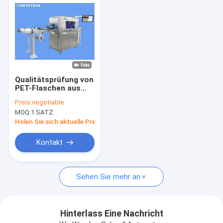
Qualitätsprüfung von
PET-Flaschen aus
Kunststoff mit Hilfe
Preis:
negotiable
von KI-Deep Learning
MOQ:
1 SATZ
Machine Vision
Holen Sie sich aktuelle Preis
Kontakt
Haus
Sehen Sie mehr an
Produkte
Über uns
Hinterlass Eine Nachricht