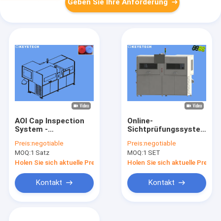
Geben Sie Ihre Anforderung
AOI Cap Inspection
Online-
System -
Sichtprüfungssystem
zuverlässige Defekt-
für
Preis:
negotiable
Preis:
negotiable
Entdeckungs-
Gewürzdeckelverschluss
MOQ:
1 Satz
MOQ:
1 SET
Maschine
mit Datenexport
Holen Sie sich aktuelle Preis
Holen Sie sich aktuelle Preis
Kontakt
Kontakt