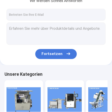
Wir Werden Schnell Antworten
Fabrik-Ausflug
Qualitätskontrolle
Treten Sie mit uns in Verbindung
Nachrichten
Fordern Sie ein Zitat
Fortsetzen
Flaschenprüfmaschine
Unsere Kategorien
Maschine zur Kontrolle der Kappe
Vorformprüfmaschine
IML-Inspektionsmaschine