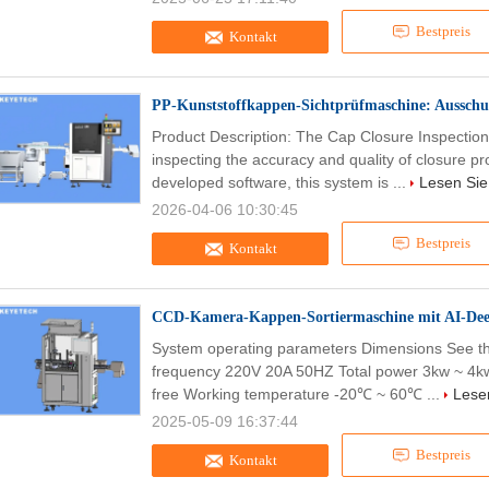
Bestpreis
Kontakt
PP-Kunststoffkappen-Sichtprüfmaschine: Ausschu
Product Description: The Cap Closure Inspection 
inspecting the accuracy and quality of closure pr
developed software, this system is ...
Lesen Sie
2026-04-06 10:30:45
Bestpreis
Kontakt
CCD-Kamera-Kappen-Sortiermaschine mit AI-Dee
System operating parameters Dimensions See the
frequency 220V 20A 50HZ Total power 3kw ~ 4kw 
free Working temperature -20℃ ~ 60℃ ...
Lesen
2025-05-09 16:37:44
Bestpreis
Kontakt