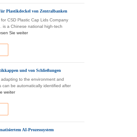
für Plastikdeckel von Zentralbanken
m for CSD Plastic Cap Lids Company
d. is a Chinese national high-tech
esen Sie weiter
astikkappen und von Schließungen
y, adapting to the environment and
can be automatically identified after
e weiter
matisiertem AI-Prozesssystem