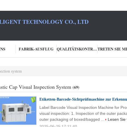
LIGENT TECHNOLOGY CO., LTD
UNS
FABRIK-AUSFLUG
QUALITÄTSKONTROLLE
pection system
astic Cap Visual Inspection System
(69)
Etiketten-Barcode-Sichtprüfmaschine zur Erkenn
Label Barcode Visual Inspection Machine for Prod
visual inspection: 1. Inspection of the outer pac
outer packaging of boxed/bagged ...
Lesen Sie 
2025-06-25 17:11:40