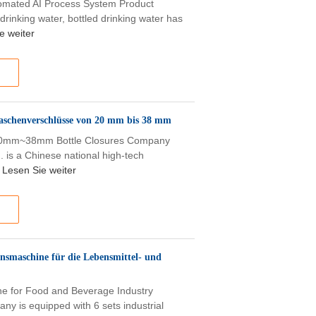
utomated AI Process System Product
rinking water, bottled drinking water has
e weiter
aschenverschlüsse von 20 mm bis 38 mm
 20mm~38mm Bottle Closures Company
d. is a Chinese national high-tech
Lesen Sie weiter
onsmaschine für die Lebensmittel- und
ine for Food and Beverage Industry
ny is equipped with 6 sets industrial