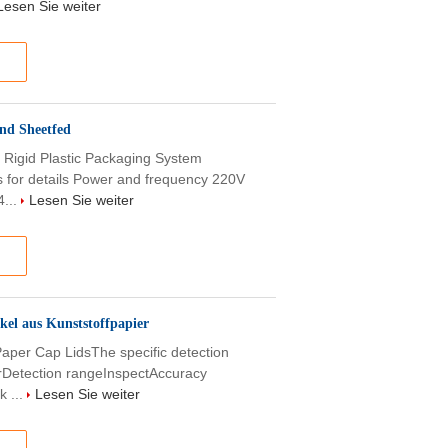
Lesen Sie weiter
und Sheetfed
r Rigid Plastic Packaging System
 for details Power and frequency 220V
4...
Lesen Sie weiter
kel aus Kunststoffpapier
Paper Cap LidsThe specific detection
Detection rangeInspectAccuracy
k ...
Lesen Sie weiter