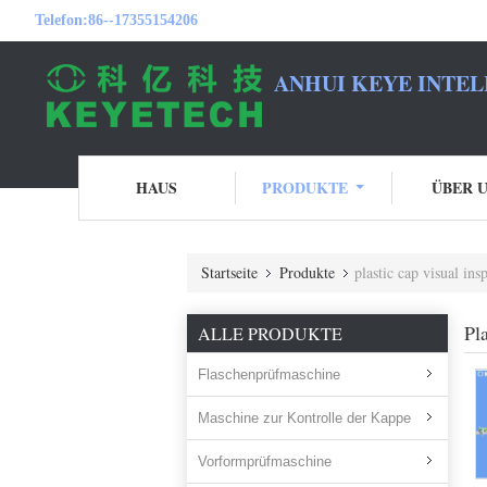
Telefon:
86--17355154206
ANHUI KEYE INTEL
HAUS
PRODUKTE
ÜBER 
Startseite
Produkte
plastic cap visual ins
Pl
ALLE PRODUKTE
Flaschenprüfmaschine
Maschine zur Kontrolle der Kappe
Vorformprüfmaschine