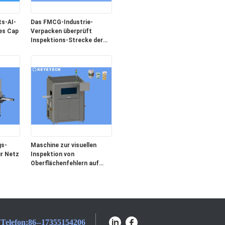
s-AI-
Das FMCG-Industrie-
es Cap
Verpacken überprüft
Inspektions-Strecke der
ionssystem
Ausrüstungs-0.2-10mm
gs-
Maschine zur visuellen
r Netz
Inspektion von
Oberflächenfehlern auf
Hülsenetiketten und
Flaschenbehältern
Telefon:
86--17355154206