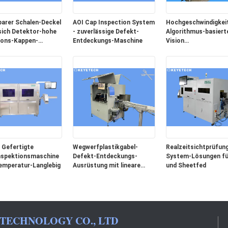
arer Schalen-Deckel
AOI Cap Inspection System
Hochgeschwindigkeit
sich Detektor-hohe
- zuverlässige Defekt-
Algorithmus-basiert
ions-Kappen-
Entdeckungs-Maschine
Vision
tions-Ausrüstung ab
Sortierungsinspekt
 Gefertigte
Wegwerfplastikgabel-
Realzeitsichtprüfun
nspektionsmaschine
Defekt-Entdeckungs-
System-Lösungen fü
mperatur-Langlebig
Ausrüstung mit lineare
und Sheetfed
Reihen-Kamera
 TECHNOLOGY CO., LTD