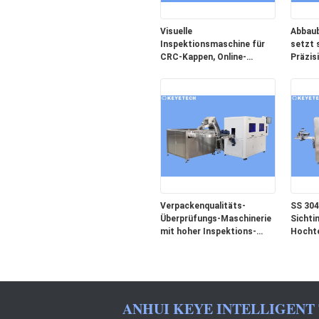
Visuelle
Abbaub
Inspektionsmaschine für
setzt 
CRC-Kappen, Online-
Präzis
Detektoren mit
Inspek
Zählsystem
Verpackenqualitäts-
SS 304
Überprüfungs-Maschinerie
Sichti
mit hoher Inspektions-
Hochte
Genauigkeit
ANHUI KEYE INTELLIGENT