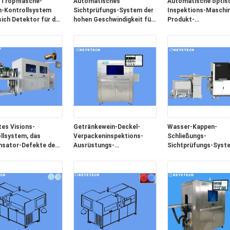
Tropfflasche-
Automatisches
Automatische optis
-Kontrollsystem
Sichtprüfungs-System der
Inspektions-Maschin
sich Detektor für das
hohen Geschwindigkeit für
Produkt-
toffgehäuse ab
Bild-Qualitätskontrolle
Oberflächenfehler-
Entdeckung
es Visions-
Getränkewein-Deckel-
Wasser-Kappen-
llsystem, das
Verpackeninspektions-
Schließungs-
sator-Defekte des
Ausrüstungs-
Sichtprüfungs-Syst
 ermittelt
Aluminiumabdeckung
6 CCD-Industrie-Ka