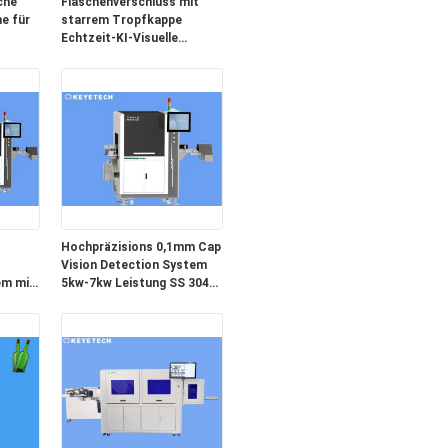
che
Flaschenverschluss mit
e für
starrem Tropfkappe
Echtzeit-KI-Visuelle
Inspektionsmaschine
Hochpräzisions 0,1mm Cap
Vision Detection System
em mit
5kw-7kw Leistung SS 304
meras
Material