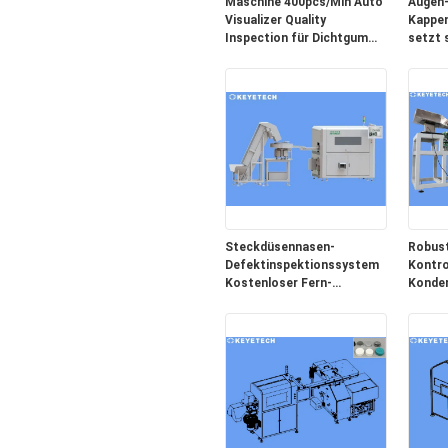
Maschine 400pcs/Min Auto
Augen-
Visualizer Quality
Kappen
Inspection für Dichtgummi-
setzt 
Ring
Kunsts
Steckdüsennasen-
Robust
Defektinspektionssystem
Kontro
Kostenloser Fern-
Konden
Kundendienst
Filmes