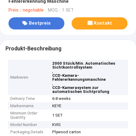
Fehlererkennung Maschine
Preis：negotiable
MOQ：1 SET
Bestpreis
Kontakt
Produkt-Beschreibung
2000 Stück/Min. Automatisches
Sichtkontrollsystem
,
CCD-Kamera-
Markieren
Fehlererkennungsmaschine
,
CCD-Kamerasystem zur
automatischen Sichtprüfung
Delivery Time
6-8 weeks
Markenname
KEYE
Minimum Order
1 SET
Quantity
Model Number
KVIS
Packaging Details
Plywood carton