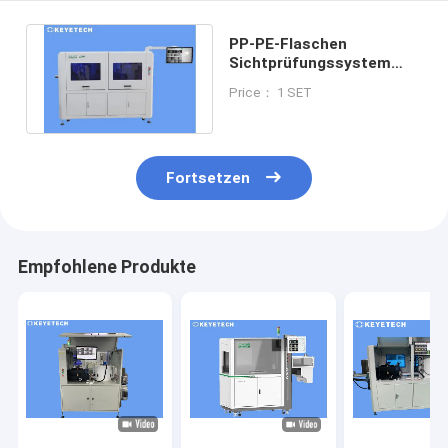
PP-PE-Flaschen
Sichtprüfungssystem
CCD-Kamera
Price： 1 SET
Fehlererkennung
Maschine
Fortsetzen
Empfohlene Produkte