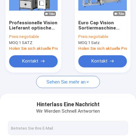
Fabrik-Ausflug
Qualitätskontrolle
Professionelle Vision
Euro Cap Vision
Lieferant optische
Sortiermaschine
Treten Sie mit uns in Verbindung
Inspektionssysteme
Aussehen
Preis:
negotiable
Preis:
negotiable
für Pharma Euro Cap
Defekterkennungsausrüs
MOQ:
1 SATZ
MOQ:
1 Satz
Nachrichten
Holen Sie sich aktuelle Preis
Holen Sie sich aktuelle Preis
Fordern Sie ein Zitat
Kontakt
Kontakt
Sehen Sie mehr an
Flaschenprüfmaschine
Maschine zur Kontrolle der Kappe
Hinterlass Eine Nachricht
Wir Werden Schnell Antworten
Vorformprüfmaschine
IML-Inspektionsmaschine