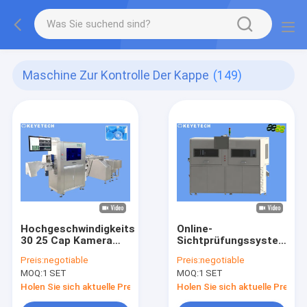
Maschine Zur Kontrolle Der Kappe
(149)
Hochgeschwindigkeits
Online-
30 25 Cap Kamera
Sichtprüfungssystem
Inspektionssystem
für
Preis:
negotiable
Preis:
negotiable
mit KI-basierter
Gewürzdeckelverschluss
MOQ:
1 SET
MOQ:
1 SET
Technologie
mit Datenexport
Holen Sie sich aktuelle Preis
Holen Sie sich aktuelle Preis