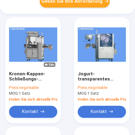
Geben Sie Ihre Anforderung
Kronen-Kappen-
Jogurt-
Schließungs-
transparentes
Erfassungssystem
Abdeckhaube-
Preis:
negotiable
Preis:
negotiable
mit lineare Reihen-
Kontrollsystem
MOQ:
1 Satz
MOQ:
1 Satz
Kamera-Inspektion
99,2%
Holen Sie sich aktuelle Preis
Holen Sie sich aktuelle Preis
Kontakt
Kontakt