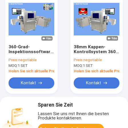
360-Grad-
38mm Kappen-
Inspektionssoftware
Kontrollsystem 360
mit HMI für die
Grad-Entdeckung mit
Preis:
negotiable
Preis:
negotiable
Qualitätssicherung
justierbarer
MOQ:
1 SET
MOQ:
1 SET
von FMCG-
Geschwindigkeits-
Kunststoffverpackungen
Funktion
Holen Sie sich aktuelle Preis
Holen Sie sich aktuelle Preis
Kontakt
Kontakt
Sparen Sie Zeit
Lassen Sie uns mit Ihnen die besten
Produkte kontaktieren.