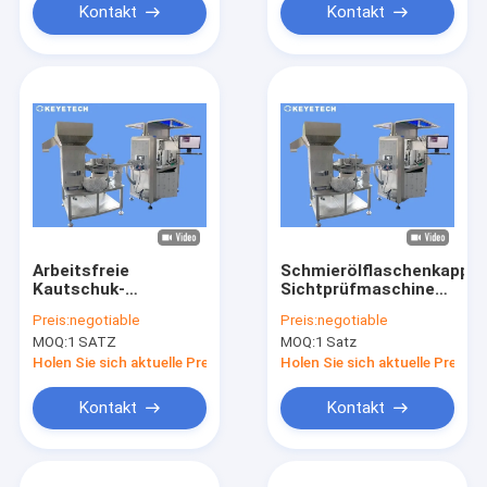
Kontakt
Kontakt
Arbeitsfreie
Schmierölflaschenkappe
Kautschuk-
Sichtprüfmaschine
Kunststoff-Kappen-
mit Online-
Preis:
negotiable
Preis:
negotiable
Inspektionsmaschine
Sortierungssystem
MOQ:
1 SATZ
MOQ:
1 Satz
mit KI-Vision-System
Holen Sie sich aktuelle Preis
Holen Sie sich aktuelle Preis
Kontakt
Kontakt