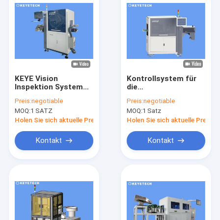
KEYE Vision
Kontrollsystem für
Inspektion System
die
für Ketchup-
Qualitätskontrolle
Preis:
negotiable
Preis:
negotiable
Gewürzflaschenverschluss
von Plastikkappen
MOQ:
1 SATZ
MOQ:
1 Satz
und von
Schließungen
Holen Sie sich aktuelle Preis
Holen Sie sich aktuelle Preis
Kontakt
Kontakt
Haus
Produkte
Über uns