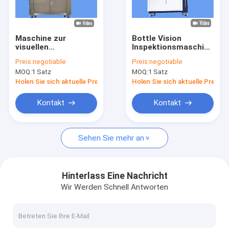
Fabrik-Ausflug
Qualitätskontrolle
Maschine zur
Bottle Vision
visuellen
Inspektionsmaschine
Treten Sie mit uns in Verbindung
Qualitätskontrolle
mit kostenlosem
Preis:
negotiable
Preis:
negotiable
von Unreinheiten für
Fernverkaufsservice
MOQ:
1 Satz
MOQ:
1 Satz
Kosmetikflaschenverpackungen
Nachrichten
Holen Sie sich aktuelle Preis
Holen Sie sich aktuelle Preis
Fordern Sie ein Zitat
Kontakt
Kontakt
Sehen Sie mehr an
Flaschenprüfmaschine
Maschine zur Kontrolle der Kappe
Hinterlass Eine Nachricht
Wir Werden Schnell Antworten
Vorformprüfmaschine
IML-Inspektionsmaschine