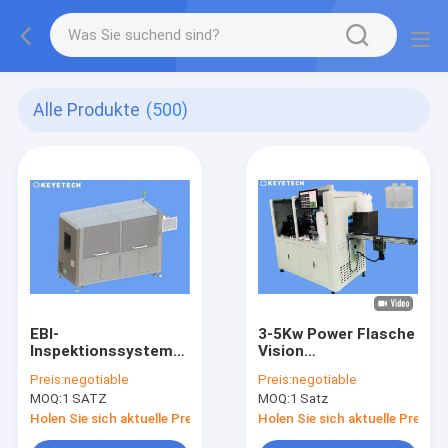
Alle Produkte
(500)
EBI-
3-5Kw Power Flasche
Inspektionssystem
Vision
Maschine
Inspektionsmaschine
Preis:
negotiable
Preis:
negotiable
Milchflaschen Vision
Inline mit
MOQ:
1 SATZ
MOQ:
1 Satz
Sortiermaschine
Checkweigher
Holen Sie sich aktuelle Preis
Holen Sie sich aktuelle Preis