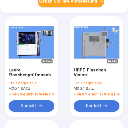
Geben Sie Ihre Anforderung
Leere
HDPE-Flaschen-
Flaschenprüfmaschine
Vision-
mit HMI-Touch-
Inspektionsmaschine
Preis:
negotiable
Preis:
negotiable
Bildschirm
Online-Optikkamera-
MOQ:
1 SATZ
MOQ:
1 Satz
Inspektionssystem
Holen Sie sich aktuelle Preis
Holen Sie sich aktuelle Preis
Kontakt
Kontakt