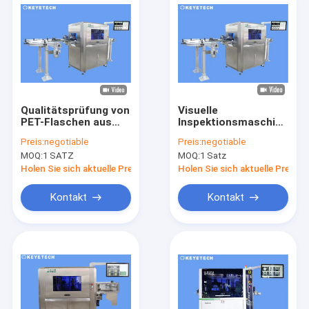
Qualitätsprüfung von
Visuelle
PET-Flaschen aus
Inspektionsmaschine
Kunststoff mit Hilfe
für HDPE-Flaschen
Preis:
negotiable
Preis:
negotiable
von KI-Deep Learning
für den industriellen
MOQ:
1 SATZ
MOQ:
1 Satz
Machine Vision
FMCG-Einsatz
Holen Sie sich aktuelle Preis
Holen Sie sich aktuelle Preis
Kontakt
Kontakt
Haus
Produkte
Über uns