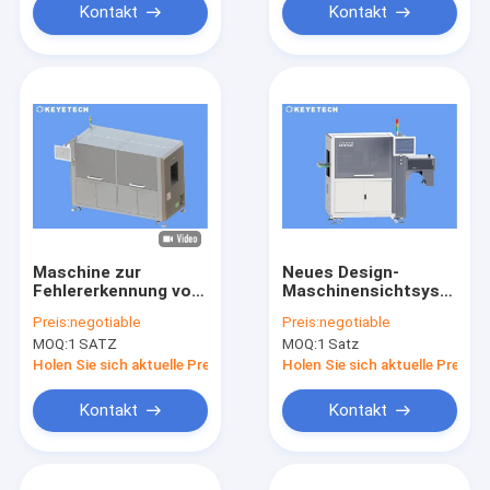
Kontakt
Kontakt
Maschine zur
Neues Design-
Fehlererkennung von
Maschinensichtsystem
Kunststoffflaschen
für
Preis:
negotiable
Preis:
negotiable
Hochleistungs-
Flaschenformungsfehler
MOQ:
1 SATZ
MOQ:
1 Satz
Vision-
Inspektionssystem
Holen Sie sich aktuelle Preis
Holen Sie sich aktuelle Preis
Kontakt
Kontakt