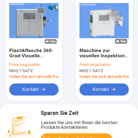
Plastikflasche 360-
Maschine zur
Grad-Visuelle
visuellen Inspektion
Inspektionsmaschine
von
Preis:
negotiable
Preis:
negotiable
mit kostenlosem
Augentropffflaschen
MOQ:
1 SATZ
MOQ:
1 SATZ
Fernbedienung
Holen Sie sich aktuelle Preis
Holen Sie sich aktuelle Preis
Kontakt
Kontakt
Sparen Sie Zeit
Lassen Sie uns mit Ihnen die besten
Produkte kontaktieren.